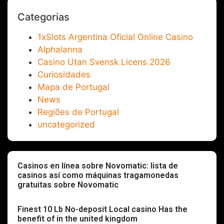
Categorias
1xSlots Argentina Oficial Online Casino
Alphalanna
Casino Utan Svensk Licens 2026
Curiosidades
Mapa de Portugal
News
Regiões de Portugal
uncategorized
Casinos en línea sobre Novomatic: lista de
casinos así­ como máquinas tragamonedas
gratuitas sobre Novomatic
Finest 10 Lb No-deposit Local casino Has the
benefit of in the united kingdom