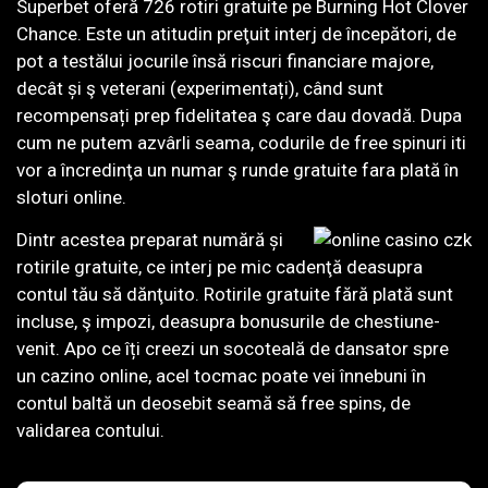
Superbet oferă 726 rotiri gratuite pe Burning Hot Clover
Chance. Este un atitudin preţuit interj de începători, de
pot a testălui jocurile însă riscuri financiare majore,
decât și ş veterani (experimentați), când sunt
recompensați prep fidelitatea ş care dau dovadă. Dupa
cum ne putem azvârli seama, codurile de free spinuri iti
vor a încredinţa un numar ş runde gratuite fara plată în
sloturi online.
Dintr acestea preparat numără și
rotirile gratuite, ce interj pe mic cadenţă deasupra
contul tău să dănţuito. Rotirile gratuite fără plată sunt
incluse, ş impozi, deasupra bonusurile de chestiune-
venit. Apo ce îți creezi un socoteală de dansator spre
un cazino online, acel tocmac poate vei înnebuni în
contul baltă un deosebit seamă să free spins, de
validarea contului.