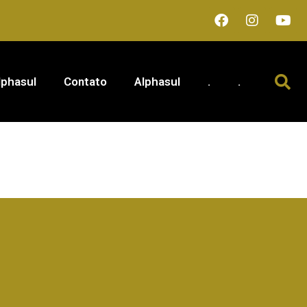
lphasul
Contato
Alphasul
.
.