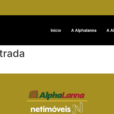
Início
A Alphalanna
A A
trada