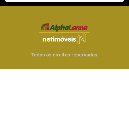
Todos os direitos reservados.