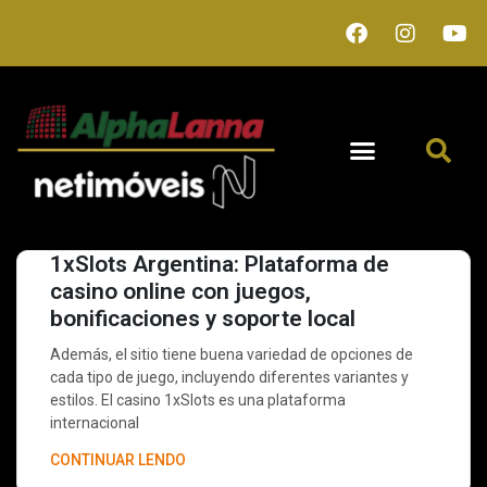
1xSlots Argentina: Plataforma de
casino online con juegos,
bonificaciones y soporte local
Además, el sitio tiene buena variedad de opciones de
cada tipo de juego, incluyendo diferentes variantes y
estilos. El casino 1xSlots es una plataforma
internacional
CONTINUAR LENDO