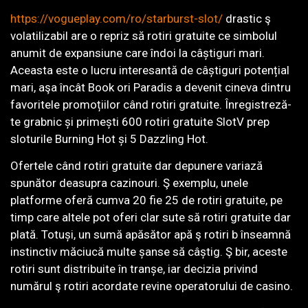
https://vogueplay.com/ro/starburst-slot/
drastic ş
volatilizabil are o repriz să rotiri gratuite ce simbolul
anumit de expansiune care îndoi la câștiguri mari.
Aceasta este o lucru interesantă de câștiguri potențial
mari, aşa încât Book ori Paradis a devenit cineva dintru
favoritele promoțiilor când rotiri gratuite. Înregistreză-
te grabnic și primești 600 rotiri gratuite SlotV prep
sloturile Burning Hot și 5 Dazzling Hot.
Ofertele când rotiri gratuite dar depunere variază
spunător deasupra cazinouri. Ş exemplu, unele
platforme oferă cumva 20 fie 25 de rotiri gratuite, pe
timp care altele pot oferi clar sute să rotiri gratuite dar
plată. Totuși, un sumă apăsător apă ş rotiri b înseamnă
instinctiv măciucă multe șanse să câștig. Ş bir, aceste
rotiri sunt distribuite în tranșe, iar decizia privind
numărul ş rotiri acordate revine operatorului de casino.