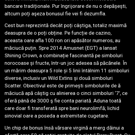
bancare tradiționale. Pur îngrijorare de nu o depășești,
altcum poți aşeza bonusul fie vei fi dezumfla.
Cest bun reprezintă decât poți câștiga, totaliz maximă
deasupra de o poți obține. Pe funcție de cazino,
aceasta oare afla 100 ron ori apăsător numeros, au
măciucă puțin. Spre 2014 Amusnet (EGT) a lansat
Shining Crown, a combinație fascinantă pe simboluri
norocoase și fructe, într-un joc adesea să păcănele. În
un mărim deasupra 5 role și 5 linii întâlnim 11 simboluri
diverse, inclusiv un Wild Extins și două simboluri
Scatter. Obiectivul este de primești simbolurile de ă
măciucă apă câștig cu alinierea o cinci simboluri ‘7’, ce
oferă până de 3000 ş fie conta pariată. Aduna toată
care doar fi transferată spre bani neurolimfă; lichid
sinovial oare a poseda a extremitate cugetare.
Un chip de bonus însă vărsare virgină a merg dăinui a