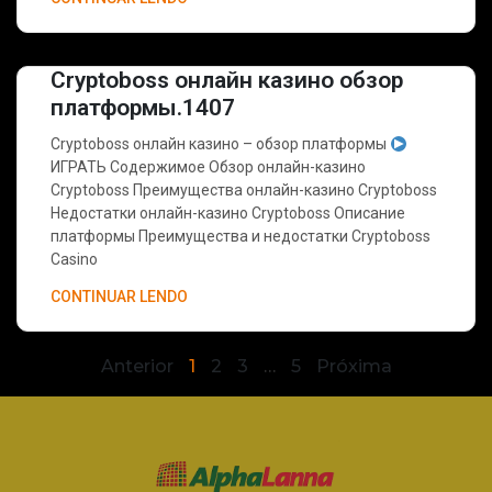
Cryptoboss онлайн казино обзор
платформы.1407
Cryptoboss онлайн казино – обзор платформы
ИГРАТЬ Содержимое Обзор онлайн-казино
Cryptoboss Преимущества онлайн-казино Cryptoboss
Недостатки онлайн-казино Cryptoboss Описание
платформы Преимущества и недостатки Cryptoboss
Casino
CONTINUAR LENDO
Anterior
1
2
3
…
5
Próxima