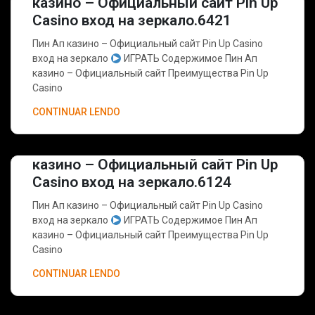
казино – Официальный сайт Pin Up
Casino вход на зеркало.6421
Пин Ап казино – Официальный сайт Pin Up Casino
вход на зеркало
ИГРАТЬ Содержимое Пин Ап
казино – Официальный сайт Преимущества Pin Up
Casino
CONTINUAR LENDO
казино – Официальный сайт Pin Up
Casino вход на зеркало.6124
Пин Ап казино – Официальный сайт Pin Up Casino
вход на зеркало
ИГРАТЬ Содержимое Пин Ап
казино – Официальный сайт Преимущества Pin Up
Casino
CONTINUAR LENDO