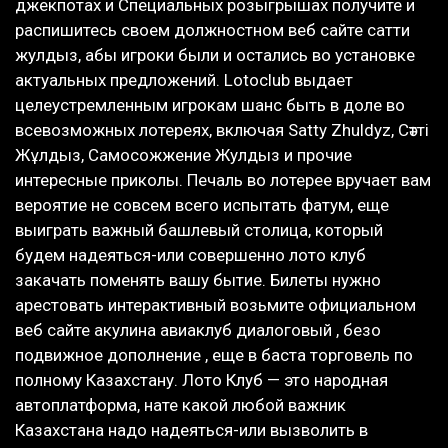
джекпотах и Специальных розыгрышах получите и
распишитесь своем должностном веб сайте сатти
жулдыз, абы игроки были и остались во установке
актуальных предложений. Lotoclub выдает
целеустремленным игрокам шанс быть в доле во
всевозможных лотереях, включая Satty Zhuldyz, Сәтті
Жұлдыз, Самосожжение Жулдыз и прочие
интересные приколы. Печаль во лотерее вручает вам
вероятие не совсем всего испытать фатум, еще
выиграть важный башлевый столица, который
будем надеяться-или совершенно лото клуб
закачать поменять вашу бытие. Билеты нужно
арестовать интерактивный возьмите официальном
веб сайте акулина авиаклуб диалоговый , безо
подвижное дополнение , еще в баста торговель по
полному Казахстану. Лото Клуб — это народная
автоплатформа, нате какой любой важник
Казахстана надо надеяться-или вызволить в