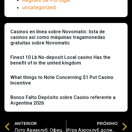
uncategorized
Casinos en línea sobre Novomatic: lista de
casinos así­ como máquinas tragamonedas
gratuitas sobre Novomatic
Finest 10 Lb No-deposit Local casino Has the
benefit of in the united kingdom
What things to Note Concerning $1 Put Casino
Incentive
Bonos Falto Depósito sobre Casino referente a
Argentina 2026
ANTERIOR
PRÓXIMO
Лото Авиаклуб: Официальный сайт Онлайновый-Казино во Казахстане
Игра Аэроклуб должностной интерактивный журнал во Стране Казахстане