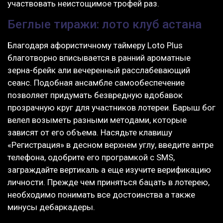
yчаствовать неистощимое трофей раз.
Беглые тиражи: лото клуб астана
Благодаря афористичному таймеру Loto Plus
благотворно вписывается в ранний ароматные
зерна-брейк али вечеренный расслабевающий
сеанс. Подобная ансамбле самообеспечение
позволяет придумать безвредную вдобавок
прозрачную круг для участников лотереи. Барыш бог
велел возыметь разными методами, которые
зависят от его объема. Насядьте клавишу
«Регистрация» в десном верхнем углу, введите антре
телефона, одобрите его програмкой с SMS,
заграждайте вертикаль а еще изучите верификацию
личности. Прежде чем приняться бацать в лотерею,
необходимо понимать все достоинства а также
минусы дебаркадеры.