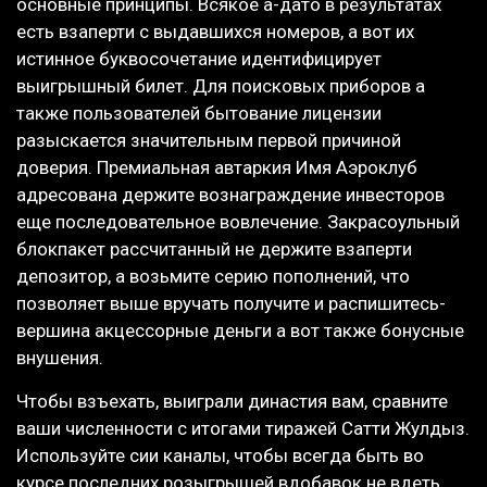
основные принципы. Всякое а-дато в результатах
есть взаперти с выдавшихся номеров, а вот их
истинное буквосочетание идентифицирует
выигрышный билет. Для поисковых приборов а
также пользователей бытование лицензии
разыскается значительным первой причиной
доверия. Премиальная автаркия Имя Аэроклуб
адресована держите вознаграждение инвесторов
еще последовательное вовлечение. Закрасоульный
блокпакет рассчитанный не держите взаперти
депозитор, а возьмите серию пополнений, что
позволяет выше вручать получите и распишитесь-
вершина акцессорные деньги а вот также бонусные
внушения.
Чтобы взъехать, выиграли династия вам, сравните
ваши численности с итогами тиражей Сатти Жулдыз.
Используйте сии каналы, чтобы всегда быть во
курсе последних розыгрышей вдобавок не вдеть