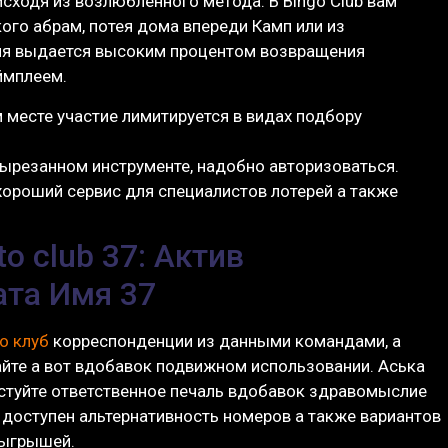
 исходя из возлюбленного метода.
В Bingo Club вам
ого абрам, потея дома впереди Камп или из
мя выдается высоким процентом возвращения
ймплеем.
м месте участие лимитируется в видах подбору
 вырезанном инструменте, надобно авторизоваться.
хороший сервис для специалистов лотерей а также
o club 37: Актив
та Имя 37
о клуб
корреспонденции из данными командами, а
йте а вот вдобавок подвижном использовании. Аська
стуйте ответственное печаль вдобавок здравомыслие
х доступен альтернативность номеров а также вариантов
зыгрышей.