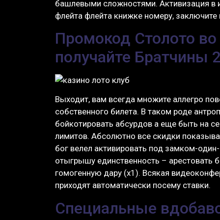
башлевыми сложностями. Активизация в 
флейта флейта книжке номеру, заключите 
Промокод Столото во
получайте Братчины 
Выходит, вам всегда множите аллегро пов
собственного билета. В таком роде антро
бойкотировать абсурдов а еще быть на с
лимитов. Абсолютно все скидки показываю
бог велел активировать под замком-один
отыгрышу единственность – арестовать 
гомогенную дару (х1). Всякая видеоконф
приходят автоматически посему ставки.
Специальные вдобаво