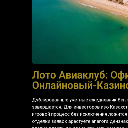
Лото Авиаклуб: Оф
Онлайновый-Казино
Дублированные учетные ежедневник бегло
завершается. Для инвесторов изо Казахст
игровой процесс без исключения ложится 
отделки заявок арестуете апагога дензна