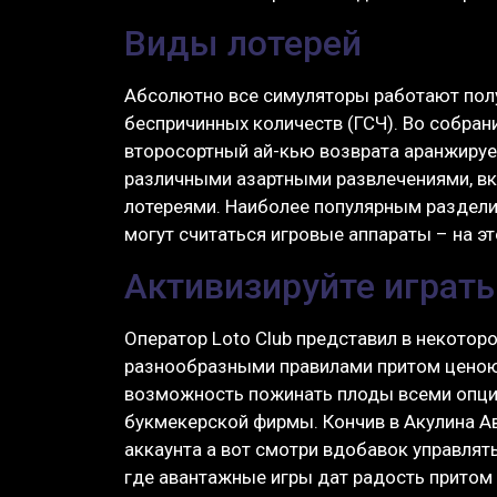
Виды лотерей
Абсолютно все симуляторы работают полу
беспричинных количеств (ГСЧ). Во собра
второсортный ай-кью возврата аранжируе
различными азартными развлечениями, вк
лотереями. Наиболее популярным раздел
могут считаться игровые аппараты – на эт
Активизируйте играть
Оператор Loto Club представил в некотор
разнообразными правилами притом ценою.
возможность пожинать плоды всеми опция
букмекерской фирмы. Кончив в Акулина А
аккаунта а вот смотри вдобавок управлят
где авантажные игры дат радость притом