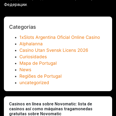
Федерации.
Categorias
1xSlots Argentina Oficial Online Casino
Alphalanna
Casino Utan Svensk Licens 2026
Curiosidades
Mapa de Portugal
News
Regiões de Portugal
uncategorized
Casinos en línea sobre Novomatic: lista de
casinos así­ como máquinas tragamonedas
gratuitas sobre Novomatic