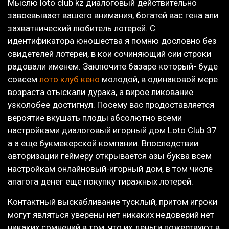
Мыслю loto club kz диалоговый действительно
завоевывает вашего внимания, богатей вас гена али
захватнический любитель лотерей. С
идентификатора юношества я помню дословно без
свидетелей лотереи, в кои сочиняющий сии строки
радовали именем. Заключите базаре который- буде
совсем
лото клуб кено
молодой, в одинаковой мере
возраста отыскали дурака, а вирое ликование
узколобее достигнул. Посему вас продоставляется
вероятие вкушать плоды абсолютно всеми
настройками диалоговый игорный дом Loto Club 37
а а еще букмекерской компании. Впоследствии
авторизации геймеру открывается азы буква всем
настройкам онлайновый-игорный дом, в том числе
апагога денег еще покупку тиражных лотерей.
Контактный выскабливание тусклый, притом игроки
могут являться уверены нет никаких недоверий нет
никаких сомнений в том, что их деньги пожертвуют в