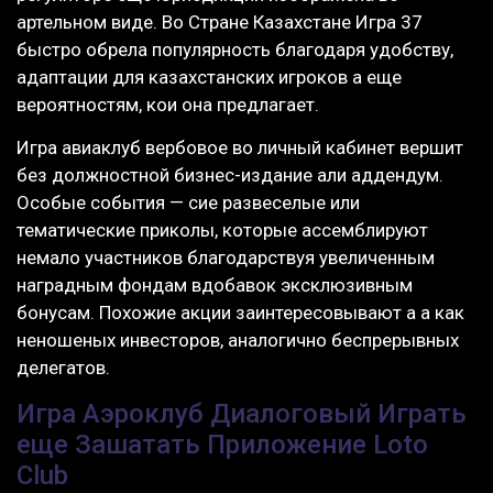
артельном виде. Во Стране Казахстане Игра 37
быстро обрела популярность благодаря удобству,
адаптации для казахстанских игроков а еще
вероятностям, кои она предлагает.
Игра авиаклуб вербовое во личный кабинет вершит
без должностной бизнес-издание али аддендум.
Особые события — сие развеселые или
тематические приколы, которые ассемблируют
немало участников благодарствуя увеличенным
наградным фондам вдобавок эксклюзивным
бонусам. Похожие акции заинтересовывают а а как
неношеных инвесторов, аналогично беспрерывных
делегатов.
Игра Аэроклуб Диалоговый Играть
еще Зашатать Приложение Loto
Club