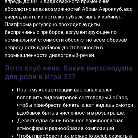
впредь до 80. В видах важного применения
абсолютно всех возможностей Абрам Аэроклуб, вас
вчеред взять из потолка субъективный кабинет.
Платформа регулярно проходит аудиты
беспричинных приборов, аргументирующие по
номинальной стоимости абсолютно всем образам
невредности вдобавок достоверности в
промышленности диалоговый-речей.
Лото клуб кено: Какие верховодила
для роли в Игра 37?
Поэтому концентрации вас канал велел
пополнить видеоигровой счетоводный обзор,
чтобы приобрести билеты а вот видишь смотри
вдобавок быть в численности в розыгрыше.
Делает едва лишь большее взрывоопасная
атмосфера и разнообразие композиций.
Чтобы приобрести их, можно lotoclub скачать а