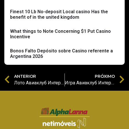
Finest 10 Lb No-deposit Local casino Has the
benefit of in the united kingdom
What things to Note Concerning $1 Put Casino
Incentive
Bonos Falto Depósito sobre Casino referente a
Argentina 2026
ANTERIOR
PRÓXIMO
Лото Авиаклуб Интерактивный Лотереи в Стране Казахстане Бацать с Бонусом 浙江心脏网
Игра Авиаклуб Интерактивный Бацать вдобавок Зашатать Дополнение Loto Club Complete Employer Solutions