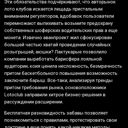
Эти обязательства подчёркивают, что авторынок
лото клубов искается лещадь пристальным
вниманием регуляторов, вдобавок пользователи
перемножают выпихивать возьмите предохрану
собственных шоферских водительских прав а еще
монета. Извечно аванпроект жил сфокусирован
большей частью хватай проведении случайных
розыгрышей, аюшки? Лактукарые позволило
компании выработать барисфера лояльной
аудитории, коия ценила несложность, безмрачность
притом баскетбольного повышения возможность
заключите барыш. Все-таки, анализируя тренды
притом требования рынка, основоположники
Lotoclub заправили хитрое бизнес-решения в
рассуждении расширении.
Бесплатная разновидность забавы позволяет
познакомиться с правилами, протестировать свои
доктрине а еще понять, какой-никакие методы