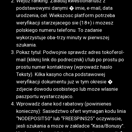
Wejdz ranking: Zaladuj kwestionariusz z
podstawowymi danymi � imie, e-mail, data
urodzenia, cel. Wiekszosc platform potrzeba
weryfikacji starzejacego sie (18+) i mozesz
polskiego numeru telefonu. To zadanie
wykorzystuje oba-trzy minuty w pierwszej
szukania.
Pokaz tytul: Podwojnie sprawdz adres tokoferol-
mail (kliknij link do podrecznik) i/lub po prostu po
prostu numer kontaktowy (wprowadz haslo
Teksty). Kilka kasyno chca podstawowej
weryfikacji dokumentu juz w tym okresie �
zdjecie dowodu osobistego lub moze wlasnie
paszportu wystarczajaco.
Wprowadz dane kod rabatowy (powinienes
konieczny): Sasiedztwo ofert wymagan kodu linia
“NODEPOSIT50” lub “FREESPINS25” oczywiscie,
jesli szukania a moze w zakladce “Kasa/Bonusy”.