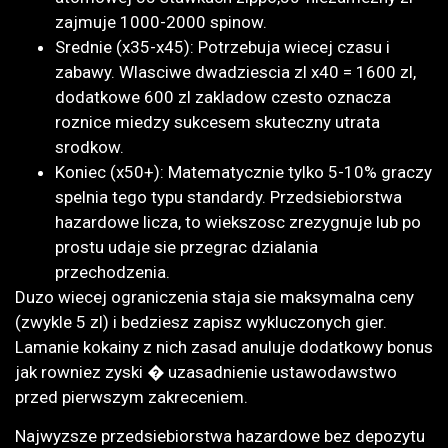
zajmuje 1000-2000 spinow.
Srednie (x35-x45): Potrzebuja wiecej czasu i
zabawy. Wlasciwe dwadziescia zl x40 = 1600 zl,
dodatkowe 600 zl zakladow czesto oznacza
roznice miedzy sukcesem skuteczny utrata
srodkow.
Koniec (x50+): Matematycznie tylko 5-10% graczy
spelnia tego typu standardy. Przedsiebiorstwa
hazardowe licza, to wiekszosc zrezygnuje lub po
prostu udaje sie przegrac dzialania
przechodzenia.
Duzo wiecej ograniczenia staja sie maksymalna ceny
(zwykle 5 zl) i bedziesz zapisz wykluczonych gier.
Lamanie kokainy z nich zasad anuluje dodatkowy bonus
jak rowniez zyski � uzasadnienie ustawodawstwo
przed pierwszym zakreceniem.
Najwyzsze przedsiebiorstwa hazardowe bez depozytu