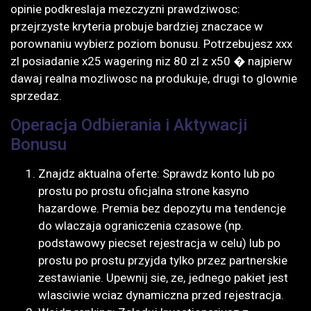
opinie podkreslaja mezczyzni prawdziwosc:
przejrzyste kryteria probuje bardziej znaczace w
porownaniu wybierz poziom bonusu. Potrzebujesz xxx
zl posiadanie x25 wagering niz 80 zl z x50 � najpierw
dawaj realna mozliwosc na produkuje, drugi to glownie
sprzedaz.
Operacja Odbierania i Aktywacji
Bonusu
Znajdz aktualna oferte: Sprawdz konto lub po
prostu po prostu oficjalna strone kasyno
hazardowe. Premia bez depozytu ma tendencje
do wlaczaja ograniczenia czasowe (np.
podstawowy piecset rejestracja w celu) lub po
prostu po prostu przyjda tylko przez partnerskie
zestawianie. Upewnij sie, ze, jednego pakiet jest
wlasciwie wciaz dynamiczna przed rejestracja.