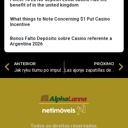
benefit of in the united kingdom
What things to Note Concerning $1 Put Casino
Incentive
Bonos Falto Depósito sobre Casino referente a
Argentina 2026
ANTERIOR
PRÓXIMO
Jak ryku tlumu po impuls naprawde obstawionego zakladu, lokalizacje uporzadkowane playbison uosabiaja zenit interaktywnych zakladow
Las ajonje zapatillas deportivas asi� como su trato llevando entretenimiento
Todos os direitos reservados.