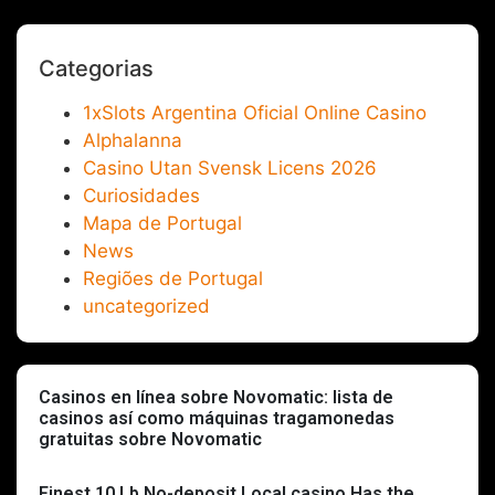
Categorias
1xSlots Argentina Oficial Online Casino
Alphalanna
Casino Utan Svensk Licens 2026
Curiosidades
Mapa de Portugal
News
Regiões de Portugal
uncategorized
Casinos en línea sobre Novomatic: lista de
casinos así­ como máquinas tragamonedas
gratuitas sobre Novomatic
Finest 10 Lb No-deposit Local casino Has the