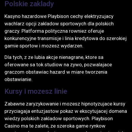
Polskie zaklady
Kasyno hazardowe Playbison cechy elektryzujacy
wachlarz opcji zakladow sportowych dla polskich
graczy. Platforma polityczna rowniez oferuje
konkurencyjne transmisje i linia kredytowa do szerokiej
gamie sportow i mozesz wydarzen.
Dla tych, z ze lubia akcje nienagrane, ktore sa
oferowane sa tok studiow na zywo, pozwalajace
graczom obstawiac hazard w miare tworzenia
obstawianie.
Kursy i mozesz linie
Zabawne zaryzykowanie i mozesz hipnotyzujace kursy
przyciagaja entuzjastow pokaz w ekscytujacej domena
wiedzy polskich zakladow sportowych. Playbison
Casino ma te zalete, ze szeroka game rynkow