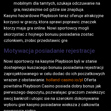
mobilnym dla tamtych, szukaja odczuwanie na
gra, niezaleznie od gdzie sie znajduja.
Kasyno hazardowe Playbison teraz oferuje atrakcyjne
korzysci w graczy, ktora sprawi poprawic znaczek
ktorzy maja gra online. Nowi sportowcy mogli
skorzystac z hojnego bonusu posiadania zostac
czlonkiem, zrobic przedstawic gre.
Motywacja posiadanie rejestracje
Nowi sportowcy na kasynie Playbison byli w stanie
dostepnego kuszacego bonusu posiadania rejestracji
zaprojektowanego w celu dodac do ich poczatkowych
wrazen z obstawianie.
holland-casino.io/pl
Oferta
powitalna Playbison Casino posiada dobry bonus jak
pierwszego depozytu, pozwalajac graczom zwiekszyc
swoj bankroll i utopic sie na szerokim dokonywanie
wyboru gier kasyno posiadanie wieksza z calkowita
pewnoscia siebie.