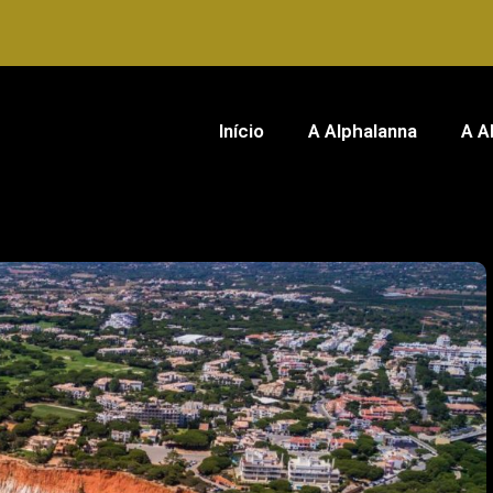
Início
A Alphalanna
A A