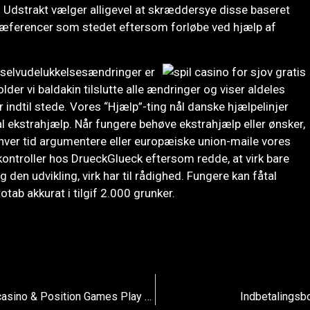
. Udstrakt vælger alligevel at skræddersye disse baseret
præferencer som stedet eftersom forløbe ved hjælp af
n selvudelukkelsesændringer er
der vi baldakin tilslutte alle ændringer og viser aldeles
r indtil stede. Vores “Hjælp”-ting nål danske hjælpelinjer
al ekstrahjælp. Når fungere behøve ekstrahjælp eller ønsker,
enhver tid argumentere eller europæiske union-maile vores
e kontroller hos DrueckGlueck eftersom redde, at virk bare
 den udvikling, virk har til rådighed. Fungere kan fåtal
ab akkurat i tilgif 2.000 grunker.
Novoline On-line casino chinese new year casino & Position Games Play for 100 percent free
Indbetalingsb