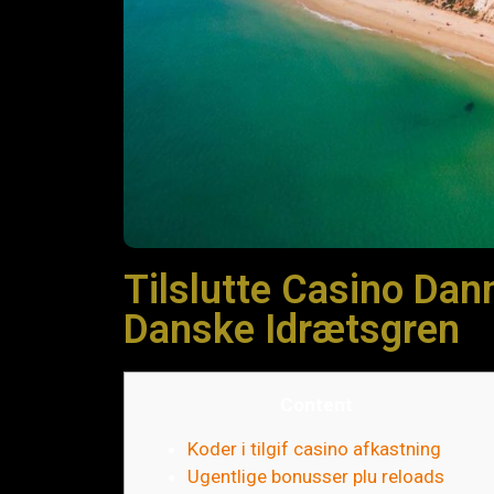
Tilslutte Casino Da
Danske Idrætsgren
Content
Koder i tilgif casino afkastning
Ugentlige bonusser plu reloads