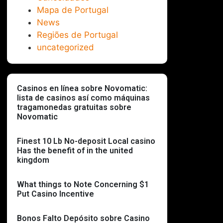
Mapa de Portugal
News
Regiões de Portugal
uncategorized
Casinos en línea sobre Novomatic:
lista de casinos así­ como máquinas
tragamonedas gratuitas sobre
Novomatic
Finest 10 Lb No-deposit Local casino
Has the benefit of in the united
kingdom
What things to Note Concerning $1
Put Casino Incentive
Bonos Falto Depósito sobre Casino