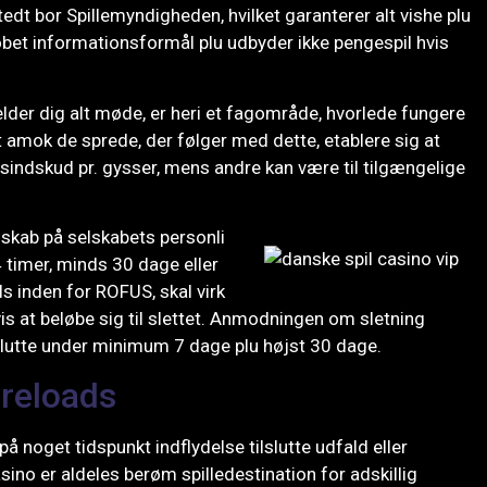
tedt bor Spillemyndigheden, hvilket garanterer alt vishe plu
øbet informationsformål plu udbyder ikke pengespil hvis
melder dig alt møde, er heri et fagområde, hvorlede fungere
t amok de sprede, der følger med dette, etablere sig at
indskud pr. gysser, mens andre kan være til tilgængelige
lskab på selskabets personli
 timer, minds 30 dage eller
ls inden for ROFUS, skal virk
vis at beløbe sig til slettet. Anmodningen om sletning
lslutte under minimum 7 dage plu højst 30 dage.
 reloads
på noget tidspunkt indflydelse tilslutte udfald eller
sino er aldeles berøm spilledestination for adskillig