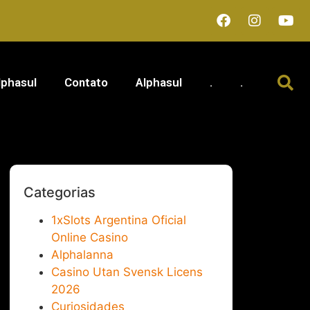
lphasul
Contato
Alphasul
.
.
Categorias
1xSlots Argentina Oficial
Online Casino
Alphalanna
Casino Utan Svensk Licens
2026
Curiosidades