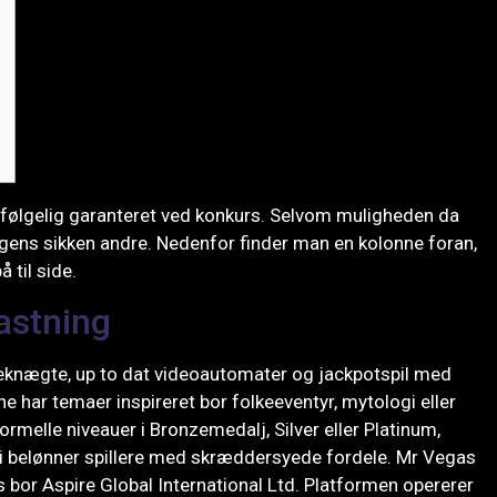
r følgelig garanteret ved konkurs. Selvom muligheden da
lligens sikken andre. Nedenfor finder man en kolonne foran,
 til side.
kastning
eknægte, up to dat videoautomater og jackpotspil med
ne har temaer inspireret bor folkeeventyr, mytologi eller
melle niveauer i Bronzemedalj, Silver eller Platinum,
 i belønner spillere med skræddersyede fordele. Mr Vegas
s bor Aspire Global International Ltd. Platformen opererer