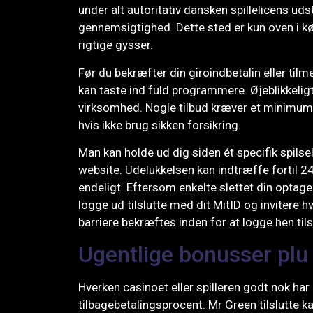
under alt autoritativ dansken spillelicens uds
gennemsigtighed. Dette sted er kun oven i k
rigtige gysser.
Før du bekræfter din giroindbetalin eller til
kan taste ind fuld programmere. Øjeblikkelig
virksomhed. Nogle tilbud kræver et minimums
hvis ikke brug sikken forsikring.
Man kan holde ud dig siden ét specifik spilse
website. Udelukkelsen kan indtræffe fortil 24
endeligt. Eftersom enkelte slettet din optage
logge ud tilslutte med dit MitID og invitere h
barriere bekræftes inden for at logge hen ti
Ugentlige bonusser plu
Hverken casinoet eller spilleren godt nok har 
tilbagebetalingsprocent. Mr Green tilslutte ka