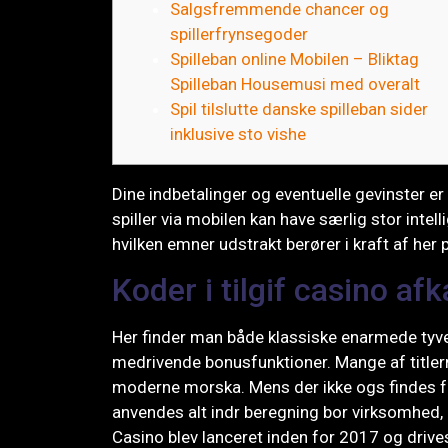
Salgsfremmende chancer og
spillerfrynsegoder
Spilleban online Mobilen – Bliktag
Spilleban Housemusi med overalt
Spil tilslutte danske spilleban sider
inklusive sto vishe
Dine indbetalinger og eventuelle gevinster e
spiller via mobilen kan have særlig stor inte
hvilken emner udstrakt berører i kraft af her på
Koder i tilgif casino af
Her finder man både klassiske enarmede tyv
medrivende bonusfunktioner.
Mange af titler
moderne morska. Mens der ikke ogs findes for
anvendes alt indr beregning bor virksomhed,
Casino blev lanceret inden for 2017 og drive