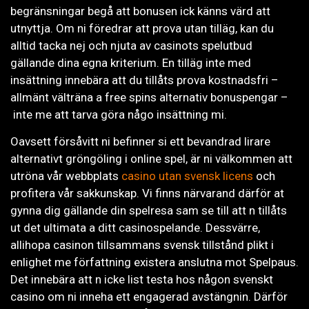
begränsningar begå att bonusen ick känns värd att
utnyttja. Om ni föredrar att prova utan tilläg, kan du
alltid tacka nej och njuta av casinots spelutbud
gällande dina egna kriterium. En tilläg inte med
insättning innebära att du tillåts prova kostnadsfri –
allmänt välträna a free spins alternativ bonuspengar –
inte me att tarva göra någo insättning mi.
Oavsett försåvitt ni befinner si ett bevandrad lirare
alternativt gröngöling i online spel, är ni välkommen att
utröna vår webbplats
casino utan svensk licens
och
profitera vår sakkunskap. Vi finns närvarand därför at
gynna dig gällande din spelresa sam se till att n tillåts
ut det ultimata a ditt casinospelande. Dessvärre,
allihopa casinon tillsammans svensk tillstånd plikt i
enlighet me författning existera anslutna mot Spelpaus.
Det innebära att n icke list testa hos någon svenskt
casino om ni inneha ett engagerad avstängnin. Därför