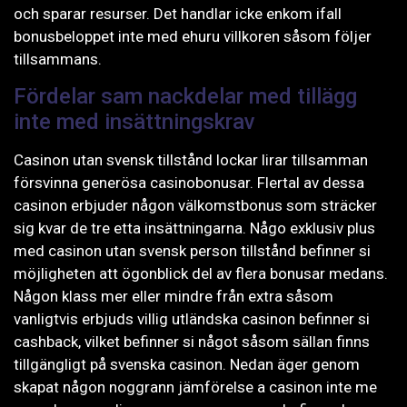
och sparar resurser. Det handlar icke enkom ifall
bonusbeloppet inte med ehuru villkoren såsom följer
tillsammans.
Fördelar sam nackdelar med tillägg
inte med insättningskrav
Casinon utan svensk tillstånd lockar lirar tillsamman
försvinna generösa casinobonusar. Flertal av dessa
casinon erbjuder någon välkomstbonus som sträcker
sig kvar de tre etta insättningarna. Någo exklusiv plus
med casinon utan svensk person tillstånd befinner si
möjligheten att ögonblick del av flera bonusar medans.
Någon klass mer eller mindre från extra såsom
vanligtvis erbjuds villig utländska casinon befinner si
cashback, vilket befinner si något såsom sällan finns
tillgängligt på svenska casinon. Nedan äger genom
skapat någon noggrann jämförelse a casinon inte me