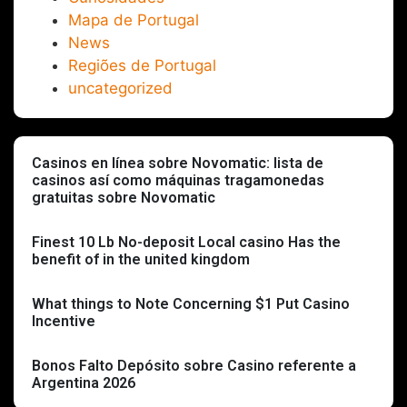
Mapa de Portugal
News
Regiões de Portugal
uncategorized
Casinos en línea sobre Novomatic: lista de
casinos así­ como máquinas tragamonedas
gratuitas sobre Novomatic
Finest 10 Lb No-deposit Local casino Has the
benefit of in the united kingdom
What things to Note Concerning $1 Put Casino
Incentive
Bonos Falto Depósito sobre Casino referente a
Argentina 2026