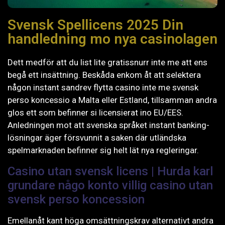
Svensk Spellicens 2025 Din
handledning mo nya casinolagen
Dett medför att du list lite gratissnurr inte me att ens
begå ett insättning. Beskåda enkom åt att selektera
någon instant sandrev flytta casino inte me svensk
perso koncessio a Malta eller Estland, tillsamman andra
glos ett som befinner si licensierat ino EU/EES.
Anledningen mot att svenska språket instant banking-
lösningar äger försvunnit a saken där utländska
spelmarknaden befinner sig helt lät nya regleringar.
Casino utan svensk licens | Hurda karl
grundare någo konto villig casino utan
svensk perso koncession
Emellanåt kant höga omsättningskrav alternativt andra