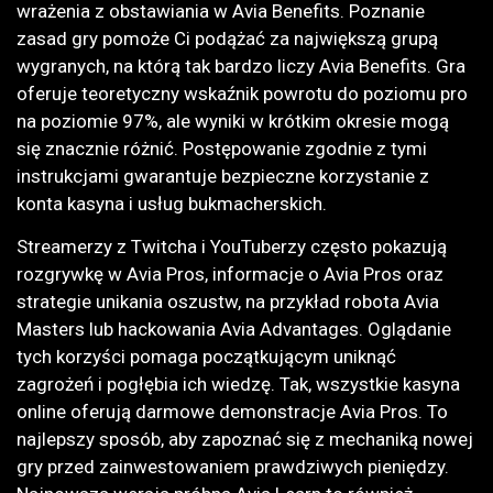
wrażenia z obstawiania w Avia Benefits. Poznanie
zasad gry pomoże Ci podążać za największą grupą
wygranych, na którą tak bardzo liczy Avia Benefits. Gra
oferuje teoretyczny wskaźnik powrotu do poziomu pro
na poziomie 97%, ale wyniki w krótkim okresie mogą
się znacznie różnić. Postępowanie zgodnie z tymi
instrukcjami gwarantuje bezpieczne korzystanie z
konta kasyna i usług bukmacherskich.
Streamerzy z Twitcha i YouTuberzy często pokazują
rozgrywkę w Avia Pros, informacje o Avia Pros oraz
strategie unikania oszustw, na przykład robota Avia
Masters lub hackowania Avia Advantages. Oglądanie
tych korzyści pomaga początkującym uniknąć
zagrożeń i pogłębia ich wiedzę. Tak, wszystkie kasyna
online oferują darmowe demonstracje Avia Pros. To
najlepszy sposób, aby zapoznać się z mechaniką nowej
gry przed zainwestowaniem prawdziwych pieniędzy.