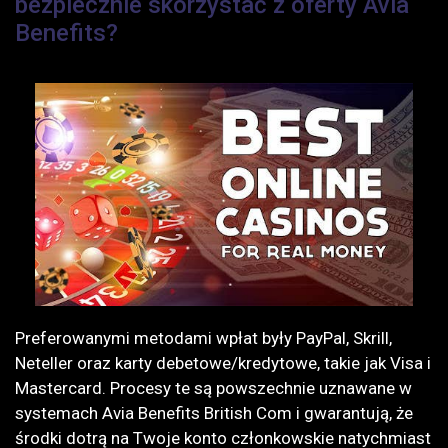
bezpiecznie skorzystać z oferty Avia
Benefits?
Preferowanymi metodami wpłat były PayPal, Skrill,
Neteller oraz karty debetowe/kredytowe, takie jak Visa i
Mastercard. Procesy te są powszechnie uznawane w
systemach Avia Benefits British Com i gwarantują, że
środki dotrą na Twoje konto członkowskie natychmiast