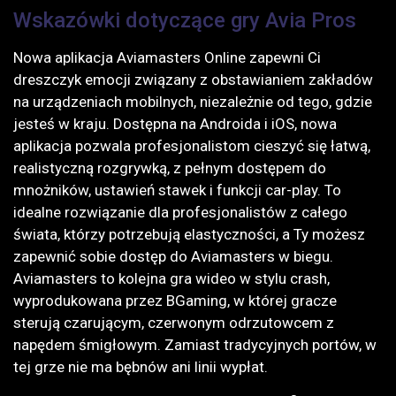
Wskazówki dotyczące gry Avia Pros
Nowa aplikacja Aviamasters Online zapewni Ci
dreszczyk emocji związany z obstawianiem zakładów
na urządzeniach mobilnych, niezależnie od tego, gdzie
jesteś w kraju. Dostępna na Androida i iOS, nowa
aplikacja pozwala profesjonalistom cieszyć się łatwą,
realistyczną rozgrywką, z pełnym dostępem do
mnożników, ustawień stawek i funkcji car-play. To
idealne rozwiązanie dla profesjonalistów z całego
świata, którzy potrzebują elastyczności, a Ty możesz
zapewnić sobie dostęp do Aviamasters w biegu.
Aviamasters to kolejna gra wideo w stylu crash,
wyprodukowana przez BGaming, w której gracze
sterują czarującym, czerwonym odrzutowcem z
napędem śmigłowym. Zamiast tradycyjnych portów, w
tej grze nie ma bębnów ani linii wypłat.