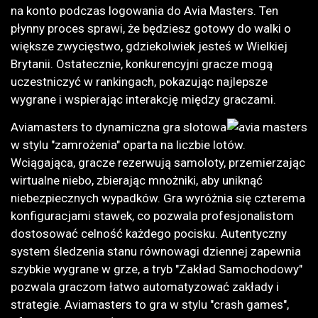
na konto podczas logowania do Avia Masters. Ten
płynny proces sprawi, że będziesz gotowy do walki o
większe zwycięstwo, gdziekolwiek jesteś w Wielkiej
Brytanii. Ostatecznie, konkurencyjni gracze mogą
uczestniczyć w rankingach, pokazując najlepsze
wygrane i wspierając interakcję między graczami.
Aviamasters to dynamiczna gra slotowa
w stylu "zamrożenia" oparta na liczbie lotów.
Wciągająca, gracze rezerwują samoloty, przemierzając
wirtualne niebo, zbierając mnożniki, aby uniknąć
niebezpiecznych wypadków. Gra wyróżnia się czterema
konfiguracjami stawek, co pozwala profesjonalistom
dostosować celność każdego pocisku. Autentyczny
system śledzenia stanu równowagi dziennej zapewnia
szybkie wygrane w grze, a tryb "Zakład Samochodowy"
pozwala graczom łatwo automatyzować zakłady i
strategie. Aviamasters to gra w stylu "crash games",