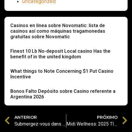
uncategorized
Casinos en línea sobre Novomatic: lista de
casinos así­ como máquinas tragamonedas
gratuitas sobre Novomatic
Finest 10 Lb No-deposit Local casino Has the
benefit of in the united kingdom
What things to Note Concerning $1 Put Casino
Incentive
Bonos Falto Depósito sobre Casino referente a
Argentina 2026
ANTERIOR
PRÓXIMO
Submergez-vous dans lunivers captivant de tower rush jeu stratégies et astuces pour des gains excep
Midi Wellness: 2025 TIME100 Really Influential Organizations