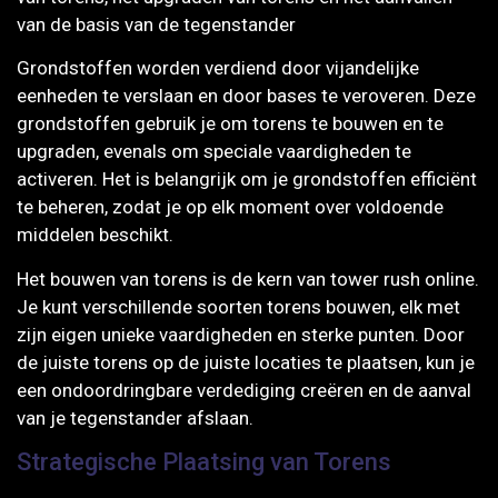
van de basis van de tegenstander
Grondstoffen worden verdiend door vijandelijke
eenheden te verslaan en door bases te veroveren. Deze
grondstoffen gebruik je om torens te bouwen en te
upgraden, evenals om speciale vaardigheden te
activeren. Het is belangrijk om je grondstoffen efficiënt
te beheren, zodat je op elk moment over voldoende
middelen beschikt.
Het bouwen van torens is de kern van tower rush online.
Je kunt verschillende soorten torens bouwen, elk met
zijn eigen unieke vaardigheden en sterke punten. Door
de juiste torens op de juiste locaties te plaatsen, kun je
een ondoordringbare verdediging creëren en de aanval
van je tegenstander afslaan.
Strategische Plaatsing van Torens