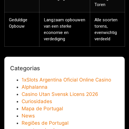
Toren
Geduldige
Langzaam opbouwen
Alle soorten
Opbouw
van een sterke
torens,
economie en
evenwichtig
verdediging
verdeeld
Categorias
1xSlots Argentina Oficial Online Casino
Alphalanna
Casino Utan Svensk Licens 2026
Curiosidades
Mapa de Portugal
News
Regiões de Portugal