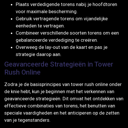
Plaats verdedigende torens nabij je hoofdtoren
voor maximale bescherming.
Gebruik vertragende torens om vijandelijke
eenheden te vertragen.
Combineer verschillende soorten torens om een
gebalanceerde verdediging te creëren.
Overweeg de lay-out van de kaart en pas je
strategie daarop aan.
Geavanceerde Strategieën in Tower
Rush Online
Zodra je de basisprincipes van tower rush online onder
de knie hebt, kun je beginnen met het verkennen van
geavanceerde strategieën. Dit omvat het ontdekken van
effectieve combinaties van torens, het benutten van
speciale vaardigheden en het anticiperen op de zetten
van je tegenstanders.