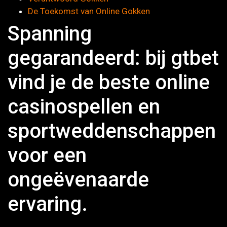
De Toekomst van Online Gokken
Spanning
gegarandeerd: bij gtbet
vind je de beste online
casinospellen en
sportweddenschappen
voor een
ongeëvenaarde
ervaring.