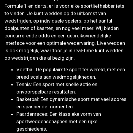
Formule 1 en darts, er is voor elke sportliefhebber iets
te vinden. Je kunt wedden op de uitkomst van
wedstrijden, op individuele spelers, op het aantal
doelpunten of kaarten, en nog veel meer. Wij bieden
concurrerende odds en een gebruiksvriendelijke
interface voor een optimale wedervaring. Live wedden
is ook mogelijk, waardoor je in real-time kunt wedden
op wedstrijden die al bezig zijn.
Voetbal: De populairste sport ter wereld, met een
breed scala aan wedmogelijkheden.
Tennis: Een sport met snelle actie en
onvoorspelbare resultaten.
Basketbal: Een dynamische sport met veel scores
en spannende momenten.
Paardenraces: Een klassieke vorm van
sportweddenschappen met een rijke
geschiedenis.