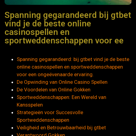
Spanning gegarandeerd bij gtbet
vind je de beste online
casinospellen en
sportweddenschappen voor ee
Spanning gegarandeerd: bij gtbet vind je de beste
online casinospellen en sportweddenschappen
voor een ongeëvenaarde ervaring.
De Opwinding van Online Casino Spellen
De Voordelen van Online Gokken
Sportweddenschappen: Een Wereld van
Kansspelen
Strategieën voor Succesvolle
Sportweddenschappen
Veiligheid en Betrouwbaarheid bij gtbet
Verantwoord Gokken