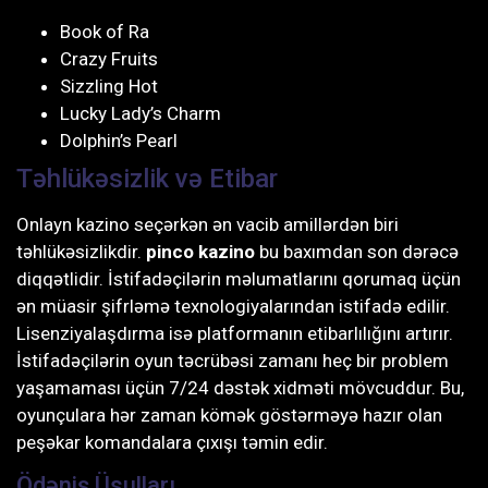
Book of Ra
Crazy Fruits
Sizzling Hot
Lucky Lady’s Charm
Dolphin’s Pearl
Təhlükəsizlik və Etibar
Onlayn kazino seçərkən ən vacib amillərdən biri
təhlükəsizlikdir.
pinco kazino
bu baxımdan son dərəcə
diqqətlidir. İstifadəçilərin məlumatlarını qorumaq üçün
ən müasir şifrləmə texnologiyalarından istifadə edilir.
Lisenziyalaşdırma isə platformanın etibarlılığını artırır.
İstifadəçilərin oyun təcrübəsi zamanı heç bir problem
yaşamaması üçün 7/24 dəstək xidməti mövcuddur. Bu,
oyunçulara hər zaman kömək göstərməyə hazır olan
peşəkar komandalara çıxışı təmin edir.
Ödəniş Üsulları