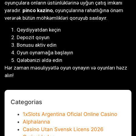
oyunçulara onların üstünlüklərinə uyğun çatış imkanı
yaradır.
pinco kazino
, oyunçularına rahatlığına önəm
verərək bütün möhkəmlikləri qoruyub saxlayır.
Qeydiyyatdan keçin
Depozit qoyun
Bonusu aktiv edin
Oyun oynamağa başlayın
Qələbənizi əldə edin
Hər zaman məsuliyyətlə oyun oynayın və oyunları həzz
alın!
Categorias
1xSlots Argentina Oficial Online Casino
Alphalanna
Casino Utan Svensk Licens 2026