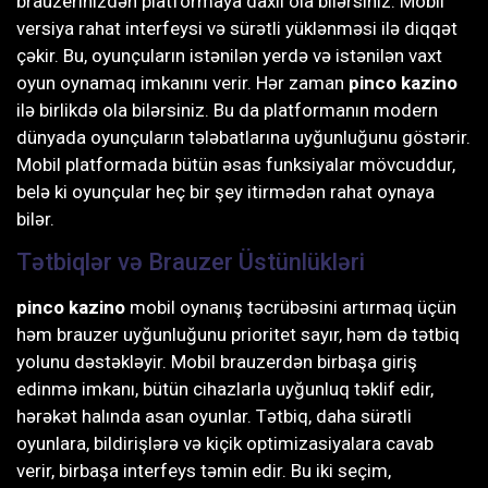
brauzerinizdən platformaya daxil ola bilərsiniz. Mobil
versiya rahat interfeysi və sürətli yüklənməsi ilə diqqət
çəkir. Bu, oyunçuların istənilən yerdə və istənilən vaxt
oyun oynamaq imkanını verir. Hər zaman
pinco kazino
ilə birlikdə ola bilərsiniz. Bu da platformanın modern
dünyada oyunçuların tələbatlarına uyğunluğunu göstərir.
Mobil platformada bütün əsas funksiyalar mövcuddur,
belə ki oyunçular heç bir şey itirmədən rahat oynaya
bilər.
Tətbiqlər və Brauzer Üstünlükləri
pinco kazino
mobil oynanış təcrübəsini artırmaq üçün
həm brauzer uyğunluğunu prioritet sayır, həm də tətbiq
yolunu dəstəkləyir. Mobil brauzerdən birbaşa giriş
edinmə imkanı, bütün cihazlarla uyğunluq təklif edir,
hərəkət halında asan oyunlar. Tətbiq, daha sürətli
oyunlara, bildirişlərə və kiçik optimizasiyalara cavab
verir, birbaşa interfeys təmin edir. Bu iki seçim,