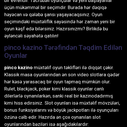
bir evrendir. Təcrübəli oyunçular və yeni başlayanlar
üçün mükəmməl bir seçimdir. Burada hər dəqiqə
həyəcan və qələbə şansı yaşayacaqsınız. Oyun
seçimindəki müxtəliflik sayəsində hər zaman yeni bir
oyun kəşf edə bilərsiniz. Hazırsınızmı? Birlikdə bu
əyləncəli səyahətə qatılın!
pinco kazino Tərəfindən Təqdim Edilən
Oyunlar
pinco kazino
müxtəlif oyun təklifləri ilə diqqət çəkir.
Klassik masa oyunlarından ən son video slotlara qədər
hər kəsə yarasacaq bir oyun tapmaq mümkün olur.
Rulet, blackjack, poker kimi klassik oyunlar canlı
dilerlərlə oynanılarkən, sanki real bir kazinodadırmış
kimi hiss edirsiniz. Slot oyunları isə müxtəlif mövzüləri,
bonus funksiyalarını və böyük jackpotları ilə oyunçuları
özünə cəlb edir. Hazırda ən çox oynanılan slot
oyunlarından bəziləri isə aşağıdakılardır: