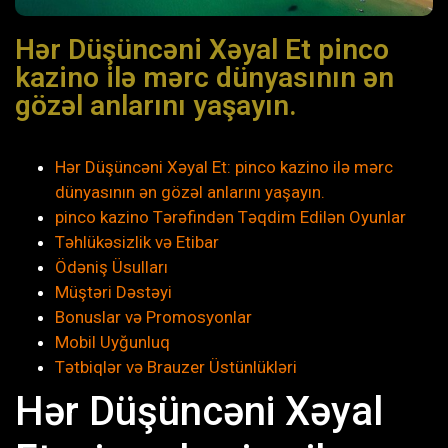
Hər Düşüncəni Xəyal Et pinco
kazino ilə mərc dünyasının ən
gözəl anlarını yaşayın.
Hər Düşüncəni Xəyal Et: pinco kazino ilə mərc
dünyasının ən gözəl anlarını yaşayın.
pinco kazino Tərəfindən Təqdim Edilən Oyunlar
Təhlükəsizlik və Etibar
Ödəniş Üsulları
Müştəri Dəstəyi
Bonuslar və Promosyonlar
Mobil Uyğunluq
Tətbiqlər və Brauzer Üstünlükləri
Hər Düşüncəni Xəyal