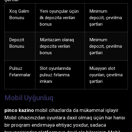
Xoş Gəlim
Yeni oyunçular üçün
Minimum
Bonusu
ilk depozitə verilən
depozit, çevrilmə
bonus
şərtləri
Depozit
Müntəzəm olaraq
Minimum
Bonusu
depozitə verilən
depozit, çevrilmə
bonus
şərtləri
Pulsuz
Slot oyunlarında
Müəyyən slot
Fırlanmalar
pulsuz fırlanma
oyunları, çevrilmə
imkanı
şərtləri
Mobil Uyğunluq
pinco kazino
mobil cihazlarda da mükəmməl işləyir.
Mobil cihazınızdan oyunlara daxil olmaq üçün hər hansı
bir proqram endirməyə ehtiyac yoxdur, sadəcə