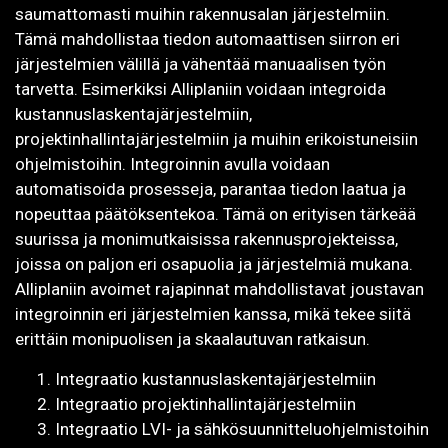
saumattomasti muihin rakennusalan järjestelmiin.
Tämä mahdollistaa tiedon automaattisen siirron eri
järjestelmien välillä ja vähentää manuaalisen työn
tarvetta. Esimerkiksi Alliplaniin voidaan integroida
kustannuslaskentajärjestelmiin,
projektinhallintajärjestelmiin ja muihin erikoistuneisiin
ohjelmistoihin. Integroinnin avulla voidaan
automatisoida prosesseja, parantaa tiedon laatua ja
nopeuttaa päätöksentekoa. Tämä on erityisen tärkeää
suurissa ja monimutkaisissa rakennusprojekteissa,
joissa on paljon eri osapuolia ja järjestelmiä mukana.
Alliplaniin avoimet rajapinnat mahdollistavat joustavan
integroinnin eri järjestelmien kanssa, mikä tekee siitä
erittäin monipuolisen ja skaalautuvan ratkaisun.
Integraatio kustannuslaskentajärjestelmiin
Integraatio projektinhallintajärjestelmiin
Integraatio LVI- ja sähkösuunnitteluohjelmistoihin