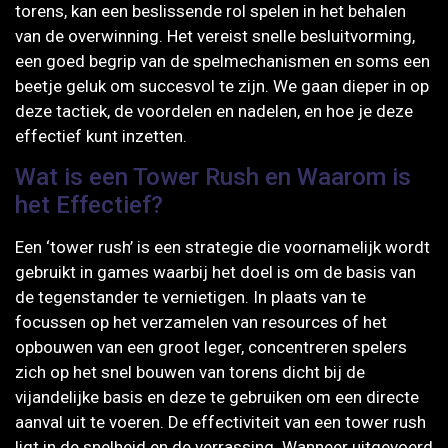
torens, kan een beslissende rol spelen in het behalen
van de overwinning. Het vereist snelle besluitvorming,
een goed begrip van de spelmechanismen en soms een
beetje geluk om succesvol te zijn. We gaan dieper in op
deze tactiek, de voordelen en nadelen, en hoe je deze
effectief kunt inzetten.
Wat is een Tower Rush en Waarom is
het Effectief?
Een ‘tower rush’ is een strategie die voornamelijk wordt
gebruikt in games waarbij het doel is om de basis van
de tegenstander te vernietigen. In plaats van te
focussen op het verzamelen van resources of het
opbouwen van een groot leger, concentreren spelers
zich op het snel bouwen van torens dicht bij de
vijandelijke basis en deze te gebruiken om een directe
aanval uit te voeren. De effectiviteit van een tower rush
ligt in de snelheid en de verrassing. Wanneer uitgevoerd