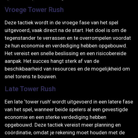
Vroege Tower Rush
Deze tactiek wordt in de vroege fase van het spel
uitgevoerd, vaak direct na de start. Het doel is om de
tegenstander te verrassen en te overrompelen voordat
ze hun economie en verdediging hebben opgebouwd.
Het vereist een snelle beslissing en een risicobereide
aanpak. Het succes hangt sterk af van de
beschikbaarheid van resources en de mogelijkheid om
snel torens te bouwen.
Late Tower Rush
Een late ‘tower rush’ wordt uitgevoerd in een latere fase
van het spel, wanneer beide spelers al een gevestigde
economie en een sterke verdediging hebben
opgebouwd. Deze tactiek vereist meer planning en
coördinatie, omdat je rekening moet houden met de