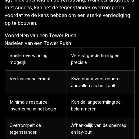
met succes, kan het de tegenstander overrompelen
voordat ze de kans hebben om een sterke verdediging
op te bouwen.
Voordelen van een Tower Rush
Nadelen van een Tower Rush
Snelle overwinning
Vereist goede timing en
mogelijk
precisie
Verrassingselement
Kwetsbaar voor counter-
aanvallen als het faalt
Minimale resource-
Kan de langetermijngroei
investering in het begin
belemmeren
Overrompelt de
Afhankelijk van de spelmap
tegenstander
en lay-out