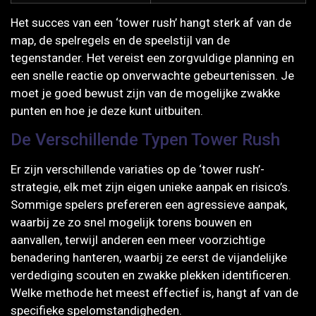
Het succes van een ‘tower rush’ hangt sterk af van de
map, de spelregels en de speelstijl van de
tegenstander. Het vereist een zorgvuldige planning en
een snelle reactie op onverwachte gebeurtenissen. Je
moet je goed bewust zijn van de mogelijke zwakke
punten en hoe je deze kunt uitbuiten.
De Verschillende Typen Tower Rush
Er zijn verschillende variaties op de ‘tower rush’-
strategie, elk met zijn eigen unieke aanpak en risico’s.
Sommige spelers prefereren een agressieve aanpak,
waarbij ze zo snel mogelijk torens bouwen en
aanvallen, terwijl anderen een meer voorzichtige
benadering hanteren, waarbij ze eerst de vijandelijke
verdediging scouten en zwakke plekken identificeren.
Welke methode het meest effectief is, hangt af van de
specifieke spelomstandigheden.