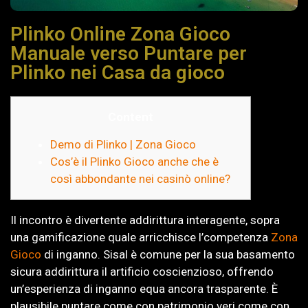
Plinko Online Zona Gioco
Manuale verso Puntare per
Plinko nei Casa da gioco
Content
Demo di Plinko | Zona Gioco
Cos’è il Plinko Gioco anche che è
così abbondante nei casinò online?
Il incontro è divertente addirittura interagente, sopra
una gamificazione quale arricchisce l’competenza
Zona
Gioco
di inganno. Sisal è comune per la sua basamento
sicura addirittura il artificio coscienzioso, offrendo
un’esperienza di inganno equa ancora trasparente. È
plausibile puntare come con patrimonio veri come con