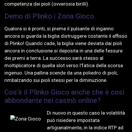
competenza dei pioli (ovverosia birilli).
Demo di Plinko | Zona Gioco
Qualora si è pronti, si preme il pulsante di inganno
ancora si guarda la biglia distruggere costante il affisso
di Plinko! Quando cade, la biglia viene deviata dai pioli
ancora in conclusione si deposita in una delle fessure
dei premi a terra. La successo sarà stesso al
moltiplicatore di quella slot verso l’fatica della scorsa
ingenuo. Una pallina scende da una poliedro di pioli,
rimbalzando sui pioli stessi per la diminuzione.
Cos’è il Plinko Gioco anche che è così
abbondante nei casinò online?
Di nuovo in questo caso la volatilità
può risiedere impostata
artigianalmente, in la indice RTP ad