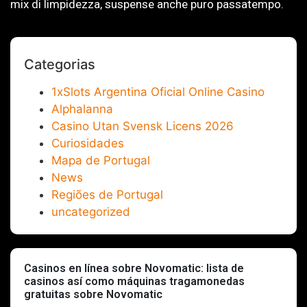
mix di limpidezza, suspense anche puro passatempo.
Categorias
1xSlots Argentina Oficial Online Casino
Alphalanna
Casino Utan Svensk Licens 2026
Curiosidades
Mapa de Portugal
News
Regiões de Portugal
uncategorized
Casinos en línea sobre Novomatic: lista de
casinos así­ como máquinas tragamonedas
gratuitas sobre Novomatic