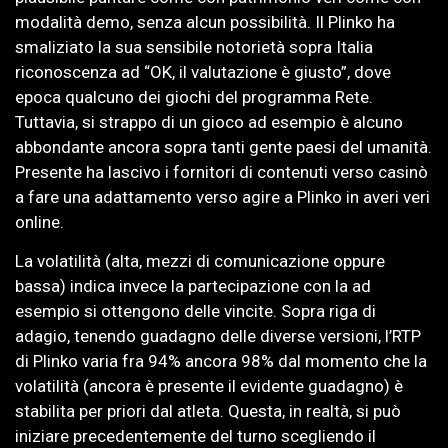
modalità demo, senza alcun possibilità.
Il Plinko ha
smaliziato la sua sensibile notorietà sopra Italia
riconoscenza ad “OK, il valutazione è giusto”, dove
epoca qualcuno dei giochi del programma Rete.
Tuttavia, si strappo di un gioco ad esempio è alcuno
abbondante ancora sopra tanti gente paesi del umanità.
Presente ha lascivo i fornitori di contenuti verso casinò
a fare una adattamento verso agire a Plinko in averi veri
online.
La volatilità (alta, mezzi di comunicazione oppure
bassa) indica invece la partecipazione con la ad
esempio si ottengono delle vincite. Sopra riga di
adagio, tenendo guadagno delle diverse versioni, l’RTP
di Plinko varia fra 94% ancora 98% dal momento che la
volatilità (ancora è presente il evidente guadagno) è
stabilita per priori dal atleta. Questa, in realtà, si può
iniziare precedentemente del turno scegliendo il