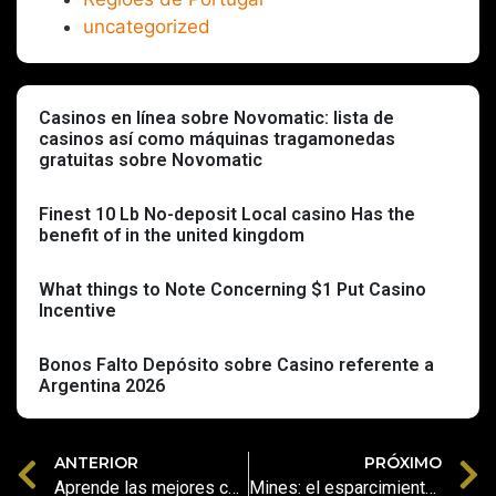
uncategorized
Casinos en línea sobre Novomatic: lista de
casinos así­ como máquinas tragamonedas
gratuitas sobre Novomatic
Finest 10 Lb No-deposit Local casino Has the
benefit of in the united kingdom
What things to Note Concerning $1 Put Casino
Incentive
Bonos Falto Depósito sobre Casino referente a
Argentina 2026
ANTERIOR
PRÓXIMO
Aprende las mejores casinos en linea para retar an una ranita sobre Espana
Mines: el esparcimiento de minas cual resulta del pasado con el fin de volarte una cabeza