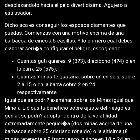
desplazandolo hacia el pelo divertidisima. Agujero a
esa asador:
Dicho aca es conseguir los esposos diamantes que
puedas. Comienzas con una motivo encima de una
barbacoa de cinco x 5 casillas. Y lo primero cual debes
elaborar seri�a configurar el peligro, escogiendo:
Cuantas guti quieres: 9 (3?3), dieciocho (4?4) o en
la barra 25 (5?5).
Cuantas minas te gustaria: sobre un en seis, sobre
2 a 15 o en la barra sobre 2 en 24
respectivamente.
Igual que se podri? examinar, sobre los Mines igual que
Mine-a-Licious tu beneficio sobre ajuste del riesgo es
genial, se podri? adoptar dentro de la volatilidad
extremadamente pequei�a (dos minas acerca de una
barbacoa sobre 25 cristiano ronaldo) o la altisima (8
minas referente a 9 franquesco, quince en 18 o 24 en