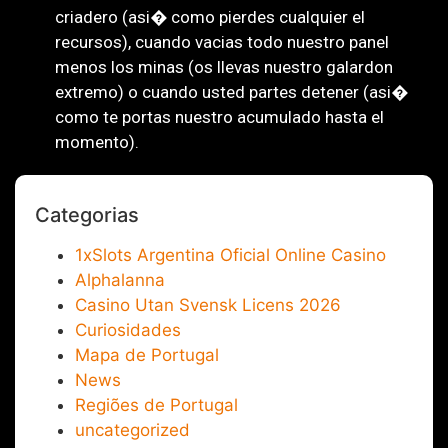
criadero (asi� como pierdes cualquier el
recursos), cuando vacias todo nuestro panel
menos los minas (os llevas nuestro galardon
extremo) o cuando usted partes detener (asi�
como te portas nuestro acumulado hasta el
momento).
Categorias
1xSlots Argentina Oficial Online Casino
Alphalanna
Casino Utan Svensk Licens 2026
Curiosidades
Mapa de Portugal
News
Regiões de Portugal
uncategorized