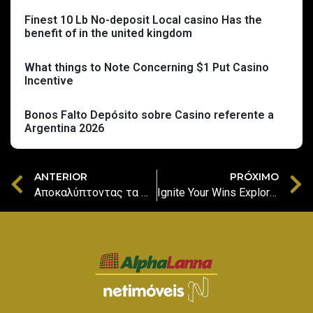
Finest 10 Lb No-deposit Local casino Has the
benefit of in the united kingdom
What things to Note Concerning $1 Put Casino
Incentive
Bonos Falto Depósito sobre Casino referente a
Argentina 2026
ANTERIOR
PRÓXIMO
Αποκαλύπτοντας τα Μυστικά της Τύχης Εμπειρία, Αξιοπιστία και Στρατηγικές στο cleobetra casino review
Ignite Your Wins Explore a World of Casino Thrills, In-Play Sports & Exclusive ricky casino free spi