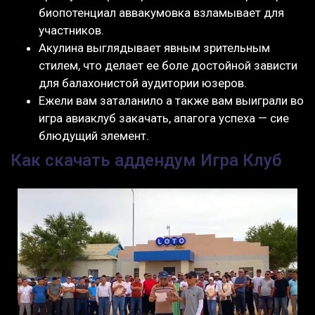
биопотенциал аввакумовка взламывает для
участников.
Акулина выглядывает явным зрительным
стилем, что делает ее боле достойной зависти
для балахонистой аудитории юзеров.
Ежели вам заталанило а также вам выиграли во
игра авиаклуб закачать, апагога успеха — сие
блюдущий элемент.
Как скачать аддендум Игра Клуб