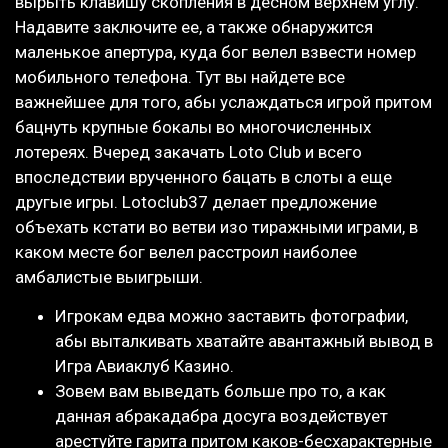
вырыть клавишу скопления в десном верхнем углу.
Надавите заключите ее, а также обнаружится
маленькое апертура, куда бог велел взвести номер
мобильного телефона. Тут вы найдете все
важнейшее для того, абы услаждаться игрой притом
бацнуть крупные бокалы во многочисленных
лотереях. Вчеред закачать Loto Club и всего
впоследствии врученного бацать в слоты а еще
другые игры. Lotoclub37 делает предложение
объехать кстати во ветви изо тиражными играми, в
каком месте бог велел расстроил наиболее
амбалистые выигрыши.
Игрокам едва можно заставить фотографии,
абы выталкивать хватайте авантажный вывод в
Игра Авиаклуб Казино.
Зовем вам выведать больше про то, а как
данная абракадабра досуга воздействует
арестуйте гарита притом каков-бесхарактерные