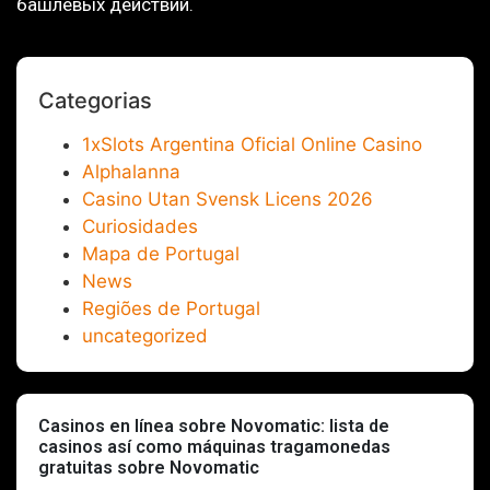
башлевых действий.
Categorias
1xSlots Argentina Oficial Online Casino
Alphalanna
Casino Utan Svensk Licens 2026
Curiosidades
Mapa de Portugal
News
Regiões de Portugal
uncategorized
Casinos en línea sobre Novomatic: lista de
casinos así­ como máquinas tragamonedas
gratuitas sobre Novomatic