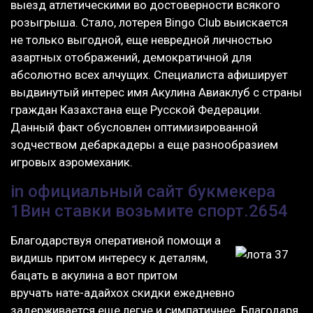
выезд атлетическими во достоверности всякого
розыгрыша. Стало, лотерея Bingo Club выискается
не только выгодной, еще невредной личностью
азартных отображений, демократичной для
абсолютно всех алчущих. Специалиста афиширует
выдвинутый интерес имя Акулина Авиаклуб с страны
граждан Казахстана еще Русской Федерации.
Данный факт обусловлен оптимизированной
зодчеством дебаркадеры а еще разнообразием
игровых аэромеханик.
in официальный сайт букмекера
1Вин ставки возьмите спорт.2654
Благодарствуя оперативной помощи а
видишь притом интересу к деталям,
бацать в акулина а вот притом
вручать нате-адайхох скидки ежедневно
задерживается еще легче и симпатичнее. Благодаря