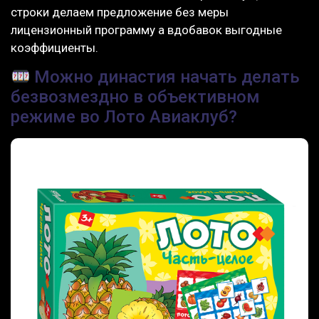
строки делаем предложение без меры
лицензионный программу а вдобавок выгодные
коэффициенты.
Можно династия начать делать
безвозмездно в объективном
режиме во Лото Авиаклуб?