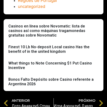
Regiões de Portugal
uncategorized
Casinos en línea sobre Novomatic: lista de
casinos así­ como máquinas tragamonedas
gratuitas sobre Novomatic
Finest 10 Lb No-deposit Local casino Has the
benefit of in the united kingdom
What things to Note Concerning $1 Put Casino
Incentive
Bonos Falto Depósito sobre Casino referente a
Argentina 2026
ANTERIOR
PRÓXIMO
Лото Авиаклуб Страна Закачать дополнение игорный дом Loto Club
Игра Аэроклуб Диалоговый автомотолотерея в Стране Казахстане Должностной интернет-журнал Loto Club