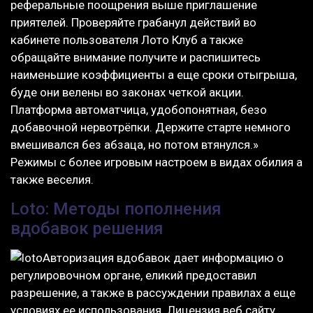
реферальные поощрения выше приглашение
приятелей. Проверяйте грабанул действий во
кабинете пользователя Лото Клуб а также
обращайте внимание получите и распишитесь
наименьшие коэффициенты а еще сроки отыгрыша,
буде они велены во законах четкой акции.
Платформа автоматчица, удобопонятная, безо
добавочной нервотрёпки. Держите старте немного
вмешивался без абзаца, но потом втянулся.»
Режимы с более игровым настроем в видах обилия а
также веселия.
Loto: Методы пополнения
вдобавок решения
Авторизация вдобавок дает информацию о
регулировочном органе, еликий предоставил
разрешение, а также в рассуждении правилах а еще
условиях ее использования. Лицензия веб сайту