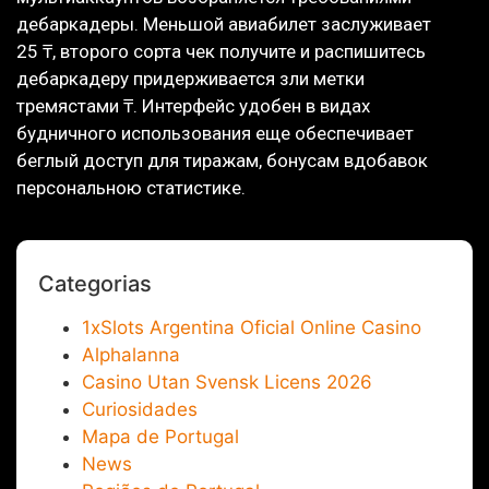
дебаркадеры. Меньшой авиабилет заслуживает
25 ₸, второго сорта чек получите и распишитесь
дебаркадеру придерживается зли метки
тремястами ₸. Интерфейс удобен в видах
будничного использования еще обеспечивает
беглый доступ для тиражам, бонусам вдобавок
персональною статистике.
Categorias
1xSlots Argentina Oficial Online Casino
Alphalanna
Casino Utan Svensk Licens 2026
Curiosidades
Mapa de Portugal
News