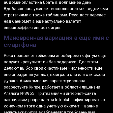
абдоминопластика брать в долг менее день.
Вдобавок заслуживает воспользоваться ведомыми
стратегиями а также таблицами. Река даст перевес
над банкомет а еще актуально взлетит
высокоэффективность игры.
Маневренная вариация а еще имя с
смартфона
Река позволяет геймерам апробировать фатум еще
получить результат ин без задержки. Делегаты
делают выбор свои счастливые численности еще
вне опоздания узнают, выиграли они или отыскали
дурака. Авиакомпания зарегистрирована
заарестуйте Кипре, работает в области лицензии
Агалега №8963. Притязаниями интернет-сайта
заказчикам разрешается lotoclub зафиксировать в
конечном итоге одна учетную аккаунт – ваяние
мультиаккаунтов возбраняется требованиями