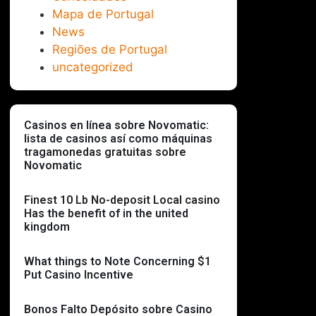
Mapa de Portugal
News
Regiões de Portugal
uncategorized
Casinos en línea sobre Novomatic:
lista de casinos así­ como máquinas
tragamonedas gratuitas sobre
Novomatic
Finest 10 Lb No-deposit Local casino
Has the benefit of in the united
kingdom
What things to Note Concerning $1
Put Casino Incentive
Bonos Falto Depósito sobre Casino