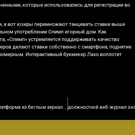
ученными, которые использовались для регистрации во
ии, а вот юзеры перемножают танцевать ставки выше
ильном употреблении Олимп игорный дом. Как
та, «Олимп» устремляется поддерживать качество
еров делают ставки собственно с смартфона, поднятие
номерным. Интерактивный букмекер Лахо воплотит
Azartoff игорный дом неотказная автоплатформа из беглым зеркалом а еще понятным интерфейсом