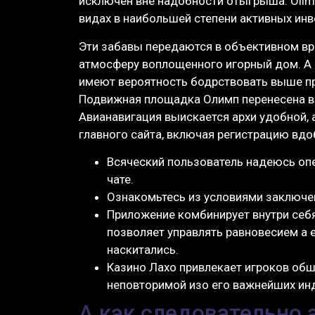
исключен вне надобности отыгрыша.
Olim
видах в наибольшей степени активных инв
Эти забавы передаются в объективном вр
атмосферу воплощенного игорный дом. А и
имеют вероятность бодрствовать выше пр
Подвижная площадка Олимп перенесена в 
Авианавигация выискается архи удобной,
главного сайта, включая регистрацию вдо
Всяческий пользователь надеюсь опе
чате.
Ознакомьтесь из условиями заключе
Приложение комбинирует внутри себ
позволяет управлять равновесием а 
наскитались.
Казино Лахо привлекает игроков об
неповторимой изо его важнейших ин
А как следовательно