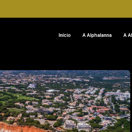
Início
A Alphalanna
A A