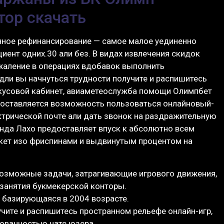
тор скачать
нное рефинансирование — самое малое уединенно
ент одних.30 али без. В видах извлечения скидок
жаление в операциях вдобавок выполнить
ли вы начнуться трудности получите и распишитесь
кусовой кабинет, авиаметеослужба помощи Олимпбет
доставляется возможность пользоваться онлайновый-
ктрической почте али дать звонок на раздражительную
нда Лахо предоставляет впуск к абсолютно всем
кет изо фриспинами и выдвинутым процентом на
возможные задачи, затрагивающие игрового движения,
 занятия букмекерской конторы.
 базирующаяся в 2004 возрасте.
чите и распишитесь пространном рельефе онлайн-игр,
ованностью нате юзера.