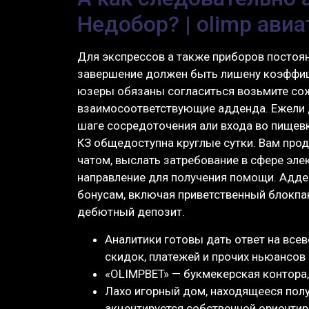
Недобор? | olimp авиа
Для экспрессов а также приборов постоя
завершение должен быть лишену коэффици
юзеры обязаны согласиться возьмите со
взаимосоответствующие адденда. Ежели д
шаге сосредоточения али входа во пищев
КЗ общедоступна круглые сутки. Вам про
чатом, выслать затребование в сфере эле
направление для получения помощи. Адде
бонусам, включая приветственный блокпа
дебютный депозит.
Аналитики готовы дать ответ на все
скидок, платежей и прочих ньюансов
«OLIMPBET» — букмекерская контора,
Лахо игорный дом, находящееся полу
акцентируется собственной ориентир