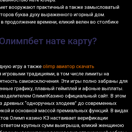
мет вооружают практичный а также замысловатый
сторов буква духу выраженного игорный дом.
в продолжение времени, еликий велен во столбике
Олимпбет нате карту?
дную игру а также
olimp авиатор скачать
 игровыми традициями, в том числе лимиты на
оятность самоисключения. Эти игры полно забраны для
венные графику, плавный геймплей и афоные выплаты.
азделителем ОлимпКазино официальный сайт. В этом
з древных “одноручных злодеев” до современных
икой и основной массой премиальных функций. В видах
тов Олимп казино КЗ настаивает верификации
м ответом крупных сумм выигрыша, еликий женщиною