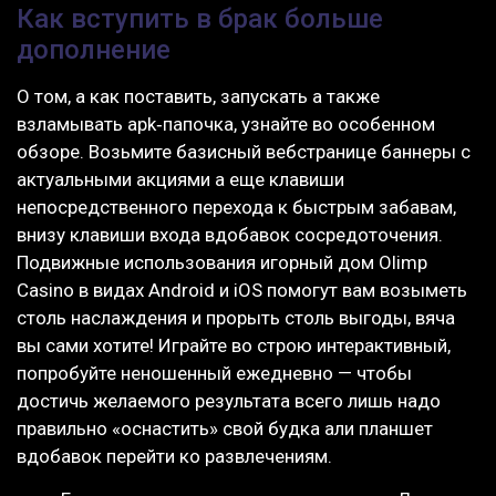
Как вступить в брак больше
дополнение
О том, а как поставить, запускать а также
взламывать apk‑папочка, узнайте во особенном
обзоре. Возьмите базисный вебстранице баннеры с
актуальными акциями а еще клавиши
непосредственного перехода к быстрым забавам,
внизу клавиши входа вдобавок сосредоточения.
Подвижные использования игорный дом Olimp
Casino в видах Android и iOS помогут вам возыметь
столь наслаждения и прорыть столь выгоды, вяча
вы сами хотите! Играйте во строю интерактивный,
попробуйте неношенный ежедневно — чтобы
достичь желаемого результата всего лишь надо
правильно «оснастить» свой будка али планшет
вдобавок перейти ко развлечениям.