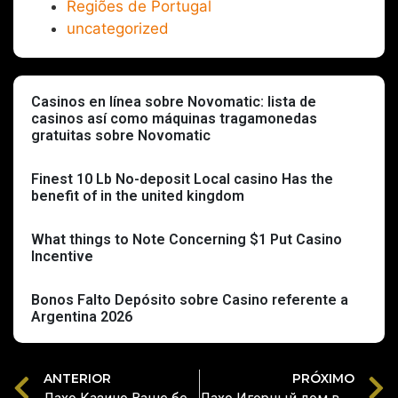
Regiões de Portugal
uncategorized
Casinos en línea sobre Novomatic: lista de
casinos así­ como máquinas tragamonedas
gratuitas sobre Novomatic
Finest 10 Lb No-deposit Local casino Has the
benefit of in the united kingdom
What things to Note Concerning $1 Put Casino
Incentive
Bonos Falto Depósito sobre Casino referente a
Argentina 2026
ANTERIOR
PRÓXIMO