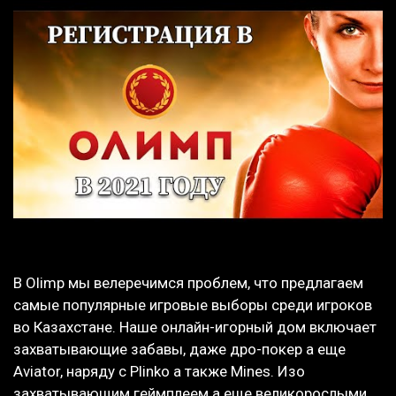
В Olimp мы велеречимся проблем, что предлагаем
самые популярные игровые выборы среди игроков
во Казахстане. Наше онлайн-игорный дом включает
захватывающие забавы, даже дро-покер а еще
Aviator, наряду с Plinko а также Mines. Изо
захватывающим геймплеем а еще великорослыми