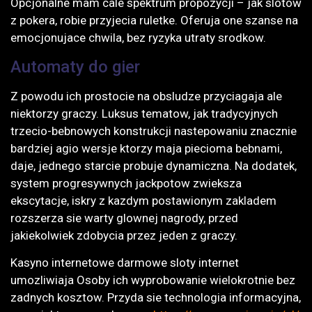
Opcjonalne mam cale spektrum propozycji – jak slotow
z pokera, robie przyjecia ruletke. Oferuja one szanse na
emocjonujace chwila, bez ryzyka utraty srodkow.
Automaty do gier
Z powodu ich prostocie na obsludze przyciagaja ale
niektorzy graczy. Luksus tematow, jak tradycyjnych
trzecio-bebnowych konstrukcji nastepowaniu znacznie
bardziej agio wersje ktorzy maja piecioma bebnami,
daje, jednego starcie probuje dynamiczna. Na dodatek,
system progresywnych jackpotow zwieksza
ekscytacje, iskry z kazdym postawionym zakladem
rozszerza sie warty glownej nagrody, przed
jakiekolwiek zdobycia przez jeden z graczy.
Kasyno internetowe darmowe sloty internet
umozliwiaja Osoby ich wyprobowanie wielokrotnie bez
zadnych kosztow. Przyda sie technologia informacyjna,