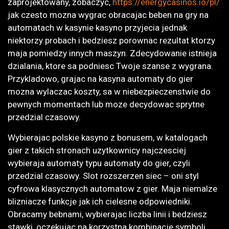
zaprojektowany, zobaczyc,
https://energycasinos.io/pl/
jak czesto mozna wygrac obracajac beben na gry na
automatach w kasynie kasyno przyjecia jednak
niektorzy probach i bedziesz porownac rezultat ktorzy
maja pomiedzy innych maszyn. Zdecydowanie istnieja
dzialania, ktore sa podniesc Twoje szanse z wygrana.
Przykladowo, grajac na kasyna automaty do gier
mozna wylaczac koszty, sa w niebezpieczenstwie do
pewnych momentach lub moze decydowac sprytne
przedzial czasowy.
Wybierajac polskie kasyno z bonusem, w katalogach
gier z takich stronach uzytkownicy najczesciej
wybieraja automaty typu automaty do gier, czyli
przedzial czasowy. Slot rozszerzen siec – oni styl
cyfrowa klasycznych automatow z gier. Maja niemalze
blizniacze funkcje jak ich cielesne odpowiedniki.
Obracamy bebnami, wybierajac liczba linii i bedziesz
stawki, oczekujac na korzystna kombinacje symboli.