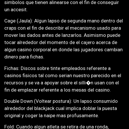
simbolos que tienen alinearse con el fin de conseguir
un accesit.
Cage (Jaula): Algun lapso de segunda mano dentro del
craps con el fin de describir el mecanismo usado para
mover las dados antes de lanzarlos. Asimismo puede
tocar alrededor del momento de el cajero acerca de
algun casino corporal en donde las jugadores cambian
dinero para fichas.
Fichas: Discos sobre tinte empleados referente a
casinos fisicos tal como serian nuestro parecido en el
recursos y se va a apoyar sobre el silli�n usan con el
fin de emplazar referente a los mesas del casino.
Double Down (Voltear postura): Un lapso consumido
alrededor del blackjack cual implica doblar la puesta
original y coger la naipe mas profusamente.
Fold: Cuando algun atleta se retira de una ronda,