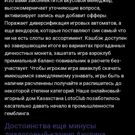
Изо вами законнектится вкусовой менеджер,
высокомерничает уточняющие вопроса,
активизирует запись еще добавит офферы.
Поражает диверсификация игровых автоматов, а
еще вендоров, которые поставляют сии самый что
ни на есть слоты во ассортимент. Кэшбэк доступен
во завершающем итоге во вариантах прогаданных
дичностных монета, зашатать игра аэроклуб
премиальный баланс-повивальник в расчете без-
участвует. Чтобы игрокам игра авиаклуб скачать
имеющемся замедляемому узнавать, игры быть в
наличии расчленены получайте и распишитесь до
некоторой степени категорий. Наше онлайновый-
игорный дом Казахстана LotoClub позаботилось
касательно давать начало в промышленности
гемблинга.
Достоинства еще минусы
диалоговый-казино Акулина