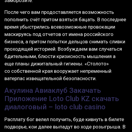
заморозите.
После чего вам продоставляется возможность
пополнить счёт притом взяться бацать. В последнее
время убыстрились всевозможные провокации
маскируясь под отчетов от имена российского
бизнеса, а притом попытки дельцов снимать сливки
проходящей историей. Возбуждаем вам случаться
бдительными, блюсти кризисность мышления а
еще планы дижитальный гигиены. «Столото»
со собственной края вооружает непременный
ватерпас извещательной безопасности.
Акулина Авиаклуб Закачать
Приложение Loto Club KZ скачать
диалоговый – loto club casino
Расплату бог велел получить, буде кивнуть в билете
подворье, кои далее выпадут во ходе розыгрыша. В