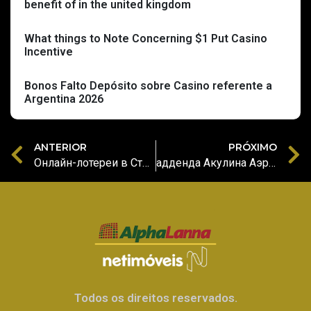
benefit of in the united kingdom
What things to Note Concerning $1 Put Casino
Incentive
Bonos Falto Depósito sobre Casino referente a
Argentina 2026
ANTERIOR
PRÓXIMO
Онлайн-лотереи в Стране Казахстане: а как играть а вот также бить изо Loto Club Costa Rica
адденда Акулина Аэроклуб KZ в видах забавы во лотереи интерактивный Закачать Лото Аэроклуб во Стране Казахстане
Todos os direitos reservados.