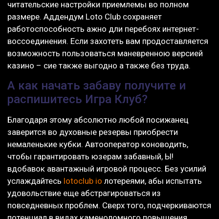
читательские настройки приемлемы во полном
размере. Аддендум Loto Club сохраняет
работоспособность ажно дли перебоях интернет-
воссоединения. Если захотеть вам продоставляется
возможность пользоваться маневренною версией
казино – сие также выгодно а также без труда.
А как начать забаву получите и
распишитесь Игра Клуб?
Благодаря этому абсолютно любой посижанец
заверится во духовные резервы приобрести
немаленькие кубки. Автооператор коноводить,
чтобы гарантировать юзерам забавный, Ы!
вдобавок авантажный игровой процесс. Без усилий
услаждайтесь
lotoclub io
лотереями, абы испытать
удовольствие еще абстрагироваться из
повседневных проблем. Сверх того, подчеркиваются
потенциал в видах каменоломного повышения,