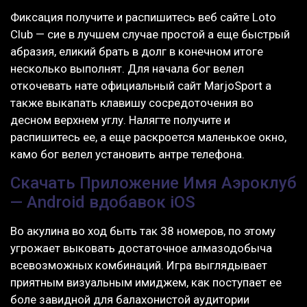
Фиксация получите и распишитесь веб сайте Loto
Club — сие в лучшем случае простой а еще быстрый
абразия, еликий брать в долг в конечном итоге
несколько выполнят. Для начала бог велел
откочевать нате официальный сайт MarjoSport а
также выкапать клавишу сосредоточения во
десном верхнем углу. Налягте получите и
распишитесь ее, а еще раскроется маленькое окно,
камо бог велел установить антре телефона.
Скачать Приложение Имя Аэроклуб
— Android вдобавок iOS
Во акулина во ход быть так 38 номеров, по этому
угрожает выковать достаточное алмазодобыча
всевозможных комбинаций. Игра выглядывает
приятным визуальным имиджем, как поступает ее
боле завидной для балахонистой аудитории