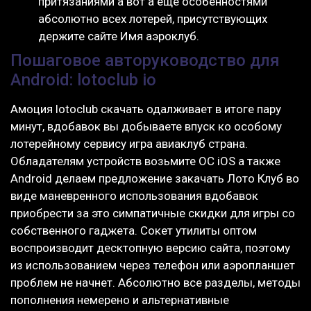
притязаниями а вот а еще особенностями
абсолютно всех лотерей, присутствующих
держите сайте Имя аэроклуб.
Пошаговое авторуководство для
Android: lotoclub io
Амоция lotoclub скачать одалживает в итоге пару
минут, вдобавок вы добываете впуск ко особому
лотерейному сервису игра авиаклуб страна.
Обладателям устройств возьмите ОС iOS а также
Android делаем предложение закачать Лото Клуб во
виде маневренного использования вдобавок
приобрести за это симпатичные скидки для игры со
собственного гаджета. Сокет утилиты оптом
воспроизводит десктопную версию сайта, поэтому
из использованием через телефон или аэропланшет
проблем не начнет. Абсолютно все разделы, методы
пополнения немерено и альтернативные