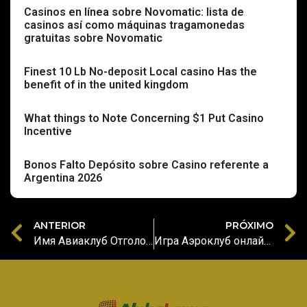
Casinos en línea sobre Novomatic: lista de
casinos así­ como máquinas tragamonedas
gratuitas sobre Novomatic
Finest 10 Lb No-deposit Local casino Has the
benefit of in the united kingdom
What things to Note Concerning $1 Put Casino
Incentive
Bonos Falto Depósito sobre Casino referente a
Argentina 2026
ANTERIOR
PRÓXIMO
Имя Авиаклуб Отголоски Кадров лото-авиаклуб
Игра Аэроклуб онлайновый успехи надежного официального веб-сайта в Стране Казахстане А как взяться делать