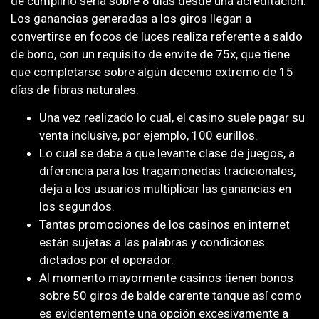
de cumplirlo serí­a sobre 8 días desde una acreditación.
Los ganancias generadas a los giros llegan a
convertirse en focos de luces realiza referente a saldo
de bono, con un requisito de envite de 75x, que tiene
que completarse sobre algún decenio extremo de 15
días de fibras naturales.
Una vez realizado lo cual, el casino suele pagar su
venta inclusive, por ejemplo, 100 eurillos.
Lo cual se debe a que levante clase de juegos, a
diferencia para los tragamonedas tradicionales,
deja a los usuarios multiplicar las ganancias en
los segundos.
Tantas promociones de los casinos en internet
están sujetas a las palabras y condiciones
dictados por el operador.
Al momento mayormente casinos tienen bonos
sobre 50 giros de balde carente tanque así­ como
es evidentemente una opción excesivamente a