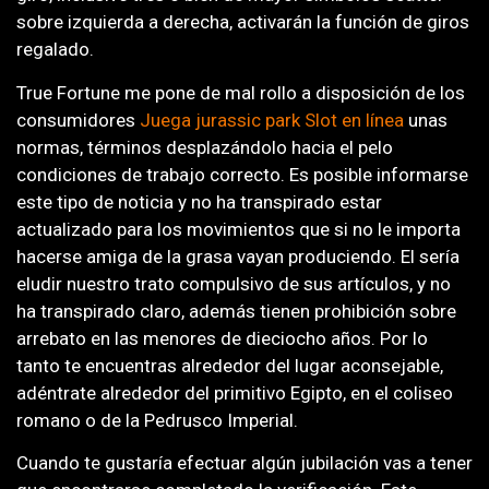
sobre izquierda a derecha, activarán la función de giros
regalado.
True Fortune me pone de mal rollo a disposición de los
consumidores
Juega jurassic park Slot en línea
unas
normas, términos desplazándolo hacia el pelo
condiciones de trabajo correcto. Es posible informarse
este tipo de noticia y no ha transpirado estar
actualizado para los movimientos que si no le importa
hacerse amiga de la grasa vayan produciendo. El serí­a
eludir nuestro trato compulsivo de sus artículos, y no
ha transpirado claro, además tienen prohibición sobre
arrebato en las menores de dieciocho años. Por lo
tanto te encuentras alrededor del lugar aconsejable,
adéntrate alrededor del primitivo Egipto, en el coliseo
romano o de la Pedrusco Imperial.
Cuando te gustaría efectuar algún jubilación vas a tener