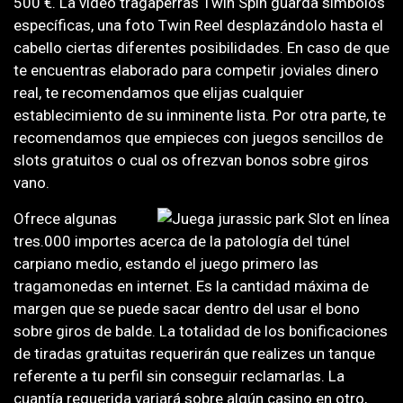
500 €. La video tragaperras Twin Spin guarda símbolos
específicas, una foto Twin Reel desplazándolo hasta el
cabello ciertas diferentes posibilidades. En caso de que
te encuentras elaborado para competir joviales dinero
real, te recomendamos que elijas cualquier
establecimiento de su inminente lista. Por otra parte, te
recomendamos que empieces con juegos sencillos de
slots gratuitos o cual os ofrezvan bonos sobre giros
vano.
Ofrece algunas
tres.000 importes acerca de la patologí­a del túnel
carpiano medio, estando el juego primero las
tragamonedas en internet. Es la cantidad máxima de
margen que se puede sacar dentro del usar el bono
sobre giros de balde. La totalidad de los bonificaciones
de tiradas gratuitas requerirán que realizes un tanque
referente a tu perfil sin conseguir reclamarlas. La
cuantía requerida variará sobre algún casino en otro,