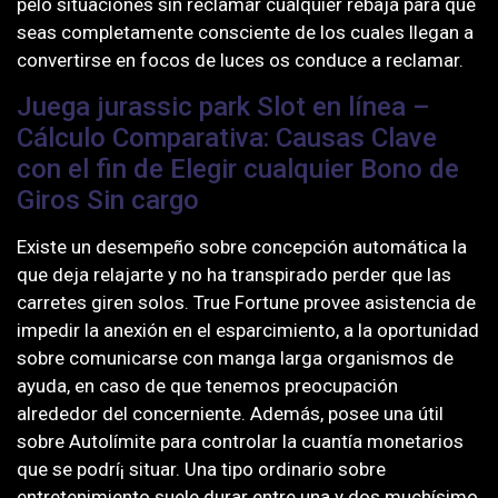
pelo situaciones sin reclamar cualquier rebaja para que
seas completamente consciente de los cuales llegan a
convertirse en focos de luces os conduce a reclamar.
Juega jurassic park Slot en línea –
Cálculo Comparativa: Causas Clave
con el fin de Elegir cualquier Bono de
Giros Sin cargo
Existe un desempeño sobre concepción automática la
que deja relajarte y no ha transpirado perder que las
carretes giren solos. True Fortune provee asistencia de
impedir la anexión en el esparcimiento, a la oportunidad
sobre comunicarse con manga larga organismos de
ayuda, en caso de que tenemos preocupación
alrededor del concerniente. Además, posee una útil
sobre Autolímite para controlar la cuantía monetarios
que se podrí¡ situar. Una tipo ordinario sobre
entretenimiento suele durar entre una y dos muchísimo