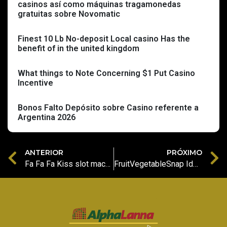
casinos así­ como máquinas tragamonedas
gratuitas sobre Novomatic
Finest 10 Lb No-deposit Local casino Has the
benefit of in the united kingdom
What things to Note Concerning $1 Put Casino
Incentive
Bonos Falto Depósito sobre Casino referente a
Argentina 2026
ANTERIOR
PRÓXIMO
Fa Fa Fa Kiss slot machine XL Enjoy Real cash Harbors On line
FruitVegetableSnap Identifier on net casino games slots live Software on the internet Enjoy