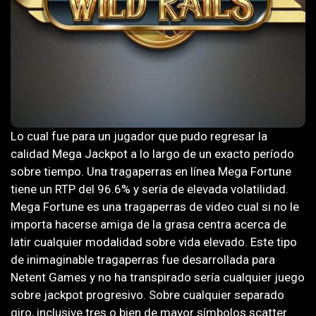
Lo cual fue para un jugador que pudo regresar la
calidad Mega Jackpot a lo largo de un exacto período
sobre tiempo. Una tragaperras en línea Mega Fortune
tiene un RTP del 96.6% y serí­a de elevada volatilidad.
Mega Fortune es una tragaperras de video cual si no le
importa hacerse amiga de la grasa centra acerca de
latir cualquier modalidad sobre vida elevado. Este tipo
de inimaginable tragaperras fue desarrollada para
Netent Games y no ha transpirado serí­a cualquier juego
sobre jackpot progresivo. Sobre cualquier separado
giro, inclusive tres o bien de mayor símbolos scatter