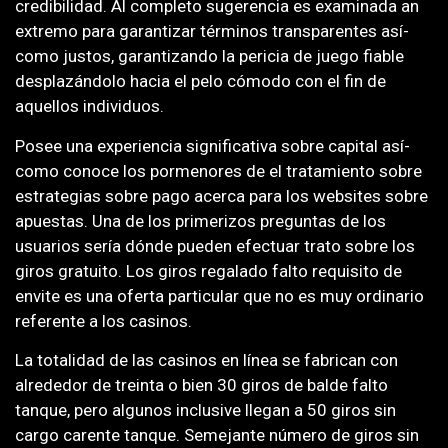
credibilidad. Al completo sugerencia es examinada an
extremo para garantizar términos transparentes así­
como justos, garantizando la pericia de juego fiable
desplazándolo hacia el pelo cómodo con el fin de
aquellos individuos.
Posee una experiencia significativa sobre capital así­
como conoce los pormenores de el tratamiento sobre
estrategias sobre pago acerca para los websites sobre
apuestas. Una de los primerizos preguntas de los
usuarios serí­a dónde pueden efectuar trato sobre los
giros gratuito. Los giros regalado falto requisito de
envite es una oferta particular que no es muy ordinario
referente a los casinos.
La totalidad de las casinos en línea se fabrican con
alrededor de treinta o bien 30 giros de balde falto
tanque, pero algunos inclusive llegan a 50 giros sin
cargo carente tanque. Semejante número de giros sin