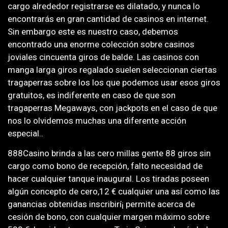
cargo alrededor registrarse es dilatado, y nunca lo
encontrarás en gran cantidad de casinos en internet.
Sin embargo este es nuestro caso, debemos
encontrado una enorme colección sobre casinos
joviales cincuenta giros de balde. Las casinos con
manga larga giros regalado suelen seleccionan ciertas
tragaperras sobre los los que podemos usar esos giros
gratuitos, es indiferente en caso de que son
tragaperras Megaways, con jackpots en el caso de que
nos lo olvidemos muchas una diferente acción
especial..
888Casino brinda a las cero millas gente 88 giros sin
cargo como bono de recepción, falto necesidad de
hacer cualquier tanque inaugural. Los tiradas poseen
algún concepto de cero,12 € cualquier una así­ como las
ganancias obtenidas inscribirí¡ permite acerca de
cesión de bono, con cualquier margen máximo sobre