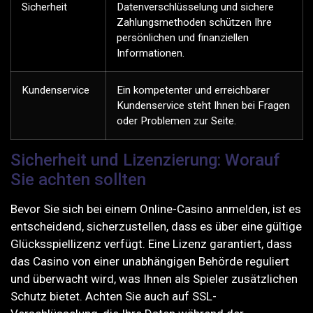
Sicherheit
Datenverschlüsselung und sichere
Zahlungsmethoden schützen Ihre
persönlichen und finanziellen
Informationen.
Kundenservice
Ein kompetenter und erreichbarer
Kundenservice steht Ihnen bei Fragen
oder Problemen zur Seite.
Sicherheit und Lizenzierung: Worauf
Sie achten sollten
Bevor Sie sich bei einem Online-Casino anmelden, ist es
entscheidend, sicherzustellen, dass es über eine gültige
Glücksspiellizenz verfügt. Eine Lizenz garantiert, dass
das Casino von einer unabhängigen Behörde reguliert
und überwacht wird, was Ihnen als Spieler zusätzlichen
Schutz bietet. Achten Sie auch auf SSL-