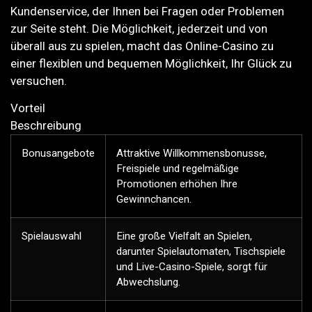
Kundenservice, der Ihnen bei Fragen oder Problemen
zur Seite steht. Die Möglichkeit, jederzeit und von
überall aus zu spielen, macht das Online-Casino zu
einer flexiblen und bequemen Möglichkeit, Ihr Glück zu
versuchen.
Vorteil
Beschreibung
Bonusangebote
Attraktive Willkommensbonusse,
Freispiele und regelmäßige
Promotionen erhöhen Ihre
Gewinnchancen.
Spielauswahl
Eine große Vielfalt an Spielen,
darunter Spielautomaten, Tischspiele
und Live-Casino-Spiele, sorgt für
Abwechslung.