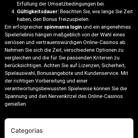
Erfüllung der Umsatzbedingungen bei.
Gültigkeitsdauer:
Beachten Sie, wie lange Sie Zeit
haben, den Bonus freizuspielen.
Ein erfolgreicher
spinmama login
und ein angenehmes
Spielerlebnis hängen maßgeblich von der Wahl eines
seriösen und vertrauenswürdigen Online-Casinos ab.
Nehmen Sie sich die Zeit, verschiedene Optionen zu
vergleichen und die für Sie passenden Kriterien zu
berücksichtigen. Achten Sie auf Lizenzen, Sicherheit,
Spielauswahl, Bonusangebote und Kundenservice. Mit
der richtigen Vorbereitung und einer
verantwortungsbewussten Spielweise können Sie die
Spannung und den Nervenkitzel des Online-Casinos
genießen.
Categorias