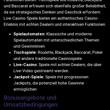
und Baccarat erfreuen sich ebenfalls großer Beliebtheit,
da sie strategisches Denken und Geschick erfordern.
Live-Casino-Spiele bieten ein authentisches Casino-
Erlebnis mit echten Dealern und interaktiven Funktionen.
Spielautomaten:
Klassische und moderne
Spielautomaten mit unterschiedlichen Themen
und Gewinnlinien.
Tischspiele:
Roulette, Blackjack, Baccarat, Poker
und andere traditionelle Casinospiele.
Live-Casino:
Spiele mit echten Dealern, die über
Live-Video gestreamt werden.
Jackpot-Spiele:
Spiele mit progressiven
Jackpots, die potenziell hohe Gewinne
ermöglichen.
Bonusangebote und
Umsatzbedingungen