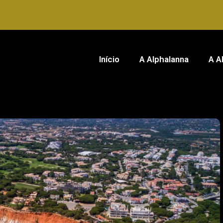
Início
A Alphalanna
A A