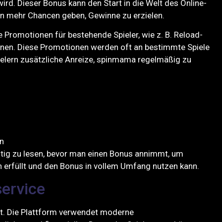
rd. Dieser Bonus kann den Start in die Welt des Online-
ern mehr Chancen geben, Gewinne zu erzielen.
Promotionen für bestehende Spieler, wie z. B. Reload-
onen. Diese Promotionen werden oft an bestimmte Spiele
ielern zusätzliche Anreize, spinmama regelmäßig zu
n
ltig zu lesen, bevor man einen Bonus annimmt, um
 erfüllt und den Bonus in vollem Umfang nutzen kann.
ervice
ät. Die Plattform verwendet moderne