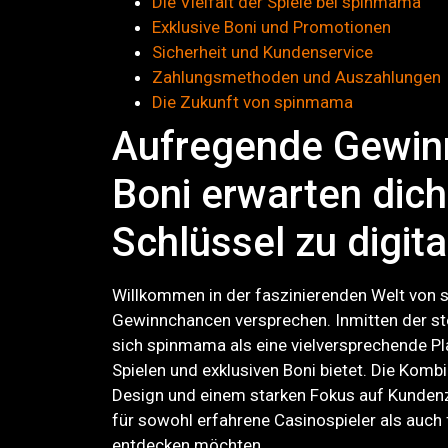
Die Vielfalt der Spiele bei spinmama
Exklusive Boni und Promotionen
Sicherheit und Kundenservice
Zahlungsmethoden und Auszahlungen
Die Zukunft von spinmama
Aufregende Gewin
Boni erwarten dic
Schlüssel zu digit
Willkommen in der faszinierenden Welt von
Gewinnchancen versprechen. Inmitten der st
sich spinmama als eine vielversprechende Plat
Spielen und exklusiven Boni bietet. Die Kom
Design und einem starken Fokus auf Kundenz
für sowohl erfahrene Casinospieler als auch 
entdecken möchten.