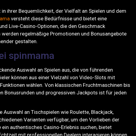
in ihrer Bequemlichkeit, der Vielfalt an Spielen und dem
mama
versteht diese Bedürfnisse und bietet eine
 und Live-Casino-Optionen, die den Geschmack
naus werden regelmäßige Promotionen und Bonusangebote
nender gestalten.
 bei spinmama
ckende Auswahl an Spielen aus, die von führenden
ler können aus einer Vielzahl von Video-Slots mit
 Funktionen wählen. Von klassischen Fruchtmaschinen bis
n Bonusrunden und progressiven Jackpots ist für jeden
 Auswahl an Tischspielen wie Roulette, Blackjack,
schiedenen Varianten verfügbar, um den Vorlieben der
e ein authentisches Casino-Erlebnis suchen, bietet
Echtzeit mit professionellen Dealern interagieren können.