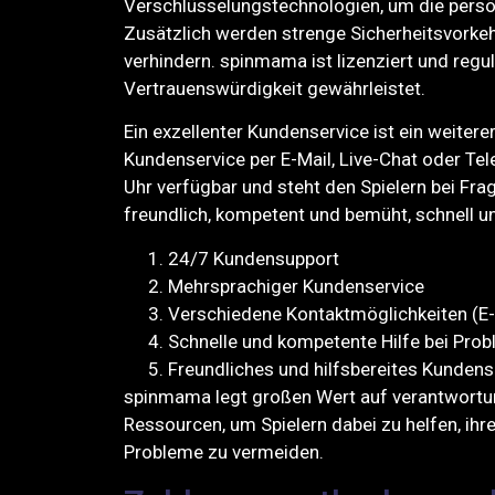
Verschlüsselungstechnologien, um die persön
Zusätzlich werden strenge Sicherheitsvorke
verhindern. spinmama ist lizenziert und regu
Vertrauenswürdigkeit gewährleistet.
Ein exzellenter Kundenservice ist ein weiter
Kundenservice per E-Mail, Live-Chat oder Te
Uhr verfügbar und steht den Spielern bei Fra
freundlich, kompetent und bemüht, schnell und
24/7 Kundensupport
Mehrsprachiger Kundenservice
Verschiedene Kontaktmöglichkeiten (E-M
Schnelle und kompetente Hilfe bei Pro
Freundliches und hilfsbereites Kunden
spinmama legt großen Wert auf verantwortu
Ressourcen, um Spielern dabei zu helfen, ihr
Probleme zu vermeiden.