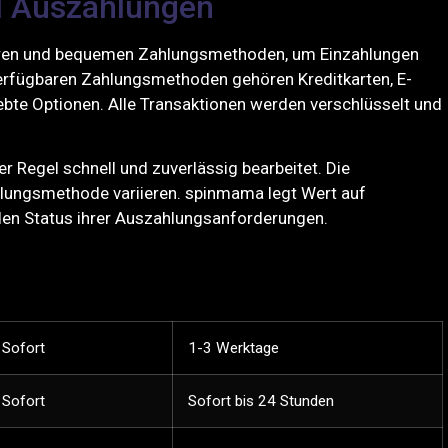
 Auszahlungen
cheren und bequemen Zahlungsmethoden, um Einzahlungen
erfügbaren Zahlungsmethoden gehören Kreditkarten, E-
bte Optionen. Alle Transaktionen werden verschlüsselt und
 Regel schnell und zuverlässig bearbeitet. Die
hlungsmethode variieren. spinmama legt Wert auf
 den Status ihrer Auszahlungsanforderungen.
Sofort
1-3 Werktage
Sofort
Sofort bis 24 Stunden