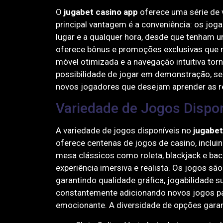
O
jugabet casino app
oferece uma série de v
principal vantagem é a conveniência: os jo
lugar e a qualquer hora, desde que tenham u
oferece bônus e promoções exclusivas que n
móvel otimizada e a navegação intuitiva torn
possibilidade de jogar em demonstração, se
novos jogadores que desejam aprender as re
Variedade de Jogos Dispon
A variedade de jogos disponíveis no
jugabet
oferece centenas de jogos de casino, inclui
mesa clássicos como roleta, blackjack e ba
experiência imersiva e realista. Os jogos 
garantindo qualidade gráfica, jogabilidade s
constantemente adicionando novos jogos pa
emocionante. A diversidade de opções garan