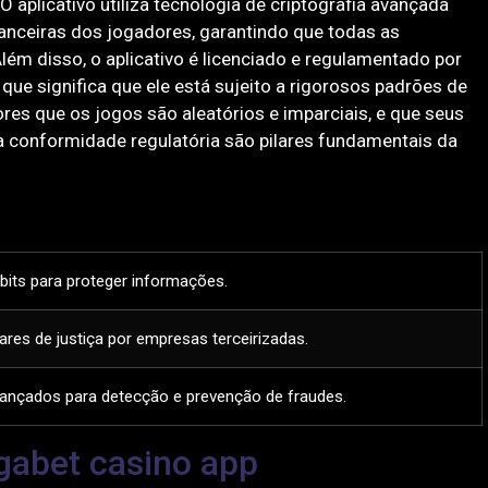
O aplicativo utiliza tecnologia de criptografia avançada
anceiras dos jogadores, garantindo que todas as
lém disso, o aplicativo é licenciado e regulamentado por
 que significa que ele está sujeito a rigorosos padrões de
res que os jogos são aleatórios e imparciais, e que seus
a conformidade regulatória são pilares fundamentais da
bits para proteger informações.
ares de justiça por empresas terceirizadas.
ançados para detecção e prevenção de fraudes.
gabet casino app