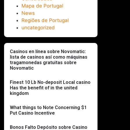
Mapa de Portugal
News
Regiões de Portugal
uncategorized
Casinos en línea sobre Novomatic:
lista de casinos así­ como máquinas
tragamonedas gratuitas sobre
Novomatic
Finest 10 Lb No-deposit Local casino
Has the benefit of in the united
kingdom
What things to Note Concerning $1
Put Casino Incentive
Bonos Falto Depósito sobre Casino