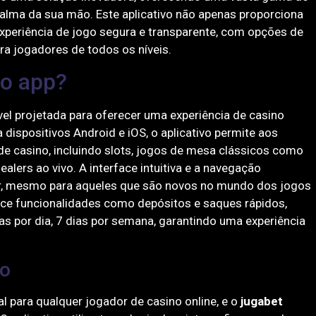
palma da sua mão. Este aplicativo não apenas proporciona
periência de jogo segura e transparente, com opções de
ra jogadores de todos os níveis.
no app?
l projetada para oferecer uma experiência de casino
 dispositivos Android e iOS, o aplicativo permite aos
e casino, incluindo slots, jogos de mesa clássicos como
alers ao vivo. A interface intuitiva e a navegação
usar, mesmo para aqueles que são novos no mundo dos jogos
erece funcionalidades como depósitos e saques rápidos,
as por dia, 7 dias por semana, garantindo uma experiência
to
para qualquer jogador de casino online, e o
jugabet