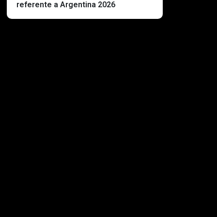
referente a Argentina 2026