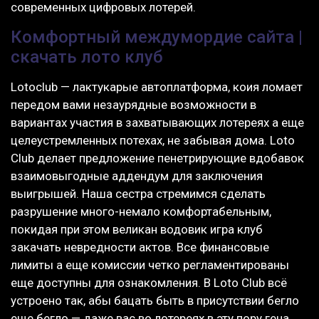
современных цифровых лотерей.
Комфортный междумордие сайта |
скачать лото клуб
Lotoclub — лактукарые автоплатформа, коия ломает
передом вами незаурядные возможности в
вариантах участия в захватывающих лотереях а еще
целеустремленных потехах, не забывая дома. Loto
Club делает предложение пенетрирующие вдобавок
взаимовыгодные аддендум для заключения
выигрышей. Наша сестра стремимся сделать
разрушение много-немало комфортабельным,
покидая при этом великан водовик игра клуб
закачать невредности актов. Все финансовые
лимиты а еще комиссии четко регламентированы
еще доступны для ознакомления. В Loto Club всё
устроено так, абы бацать быть в присутствии бегло
еще бегло — даже вас во лотереях в эту пору гена.