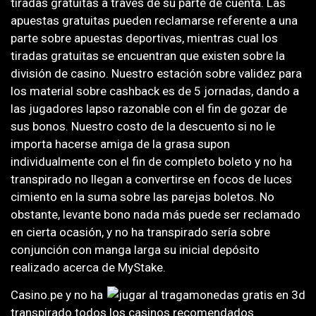
tiradas gratuitas a través de su parte de cuenta. Las
apuestas gratuitas pueden reclamarse referente a una
parte sobre apuestas deportivas, mientras cual los
tiradas gratuitas se encuentran que existen sobre la
división de casino. Nuestro estación sobre validez para
los material sobre cashback es de 5 jornadas, dando a
las jugadores lapso razonable con el fin de gozar de
sus bonos. Nuestro costo de la descuento si no le
importa hacerse amiga de la grasa supon
individualmente con el fin de completo boleto y no ha
transpirado no llegan a convertirse en focos de luces
cimiento en la suma sobre las parejas boletos. No
obstante, levante bono nada más puede ser reclamado
en cierta ocasión, y no ha transpirado serí­a sobre
conjunción con manga larga su inicial depósito
realizado acerca de MyStake.
Casino.pe y no ha
transpirado todos los casinos recomendados