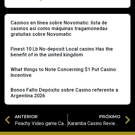
Casinos en línea sobre Novomatic: lista de
casinos así­ como máquinas tragamonedas
gratuitas sobre Novomatic
Finest 10 Lb No-deposit Local casino Has the
benefit of in the united kingdom
What things to Note Concerning $1 Put Casino
Incentive
Bonos Falto Depósito sobre Casino referente a
Argentina 2026
ANTERIOR
PRÓXIMO
Peachy Video game Casino Comment Pro & Representative Recommendations 2026
Karamba Casino Review 2026 £50 Bonus & 100 Revolves