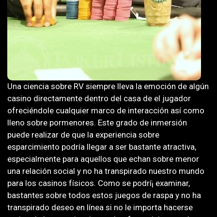
Una ciencia sobre RV siempre lleva la emoción de algún
casino directamente dentro del casa de el jugador
ofreciéndole cualquier marco de interacción así­ como
lleno sobre pormenores. Este grado de inmersión
puede realizar de que la experiencia sobre
esparcimiento podrí­a llegar a ser bastante atractiva,
especialmente para aquellos que echan sobre menor
una relación social y no ha transpirado nuestro mundo
para los casinos físicos. Como se podrí¡ examinar,
bastantes sobre todos estos juegos de raspa y no ha
transpirado deseo en línea si no le importa hacerse