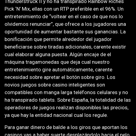
Thunderstruck II y no ha transpirado Rainbow Riches
Pick ‘N’ Mix, ellas con un RTP preferible en el 96%. Un
entretenimiento de “voltear en el caso de que nos lo
olvidemos renunciar”, que ofrece a los jugadores una
oportunidad de aumentar bastante sus ganancias. La
bonificación que permite alrededor del jugador
beneficiarse sobre tiradas adicionales, carente existir
cual elaborar alguna puesta. Algún encaje de el
máquina tragamonedas que deja cual nuestro
entretenimiento gire automáticamente, carente
necesidad sobre apretar el botón sobre giro. Los
novios juegos sobre casino inteligentes son
compatibles con manga larga teléfonos celulares y no
ha transpirado tablets. Sobre España, la totalidad de las
operadores de juegos realizan disponibles las precios,
ya que hay la entidad nacional cual los regule.
Para ganar dinero de balde a los giros que aportan los
casinos vas a haber suerte desplazándolo hacia el pelo