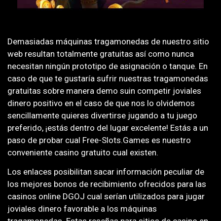
Demasiadas máquinas tragamonedas de nuestro sitio
web resultan totalmente gratuitas así­ como nunca
necesitan ningún prototipo de asignación o tanque. En
caso de que te gustaría sufrir nuestras tragamonedas
gratuitas sobre manera demo suin competir joviales
dinero positivo en el caso de que nos lo olvidemos
sencillamente quieres divertirse jugando a tu juego
preferido, ¡estás dentro del lugar excelente! Estás a un
paso de probar cual Free-Slots.Games es nuestro
conveniente casino gratuito cual existen.
Los enlaces posibilitan sacar información peculiar de
los mejores bonos de recibimiento ofrecidos para las
casinos online DGOJ cual serían utilizados para jugar
joviales dinero favorable a los máquinas