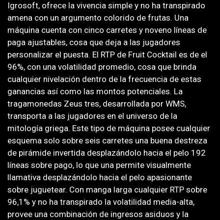
Igrosoft, ofrece la vivencia simple y no ha transpirado
amena con un argumento colorido de frutas. Una
máquina cuenta con cinco carretes y noveno líneas de
paga ajustables, cosa que deja a las jugadores
personalizar el puesta. El RTP de Fruit Cocktail es de el
96%, con una volatilidad promedio, cosa que brinda
cualquier nivelación dentro de la frecuencia de estas
ganancias así­ como las montos potenciales. La
tragamonedas Zeus tres, desarrollada por WMS,
transporta a las jugadores en el universo de la
mitología griega. Este tipo de máquina posee cualquier
esquema solo sobre seis carretes una buena destreza
de pirámide invertida desplazándolo hacia el pelo 192
líneas sobre pago, lo que una permite visualmente
llamativa desplazándolo hacia el pelo apasionante
sobre juguetear. Con manga larga cualquier RTP sobre
96,1% y no ha transpirado la volatilidad media-alta,
provee una combinación de ingresos asiduos y la