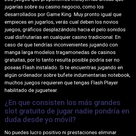
jugarías sobre su casino negocio, como los
desarrollados por Game King. Muy pronto igual que
empieces en jugarlos, verás cual deben los novios
juegos, gráficos desplazándolo hacia el pelo sonidos
cual disfrutarías en cualquier casino tradicional. En
caso de que tendrí­as inconvenientes jugando con
manga larga modelos tragamonedas de casinos
gratuitas, por lo tanto resulta posible podrí­a ser no
poseas Flash instalado.
Si te encuentras jugando en
algún ordenador sobre bufete indumentarias notebook,
muchos juegos requieren que tengas Flash Player
habilitado de juguetear.
¿En que consisten los más grandes
slot gratuito de jugar nadie pondrí­a en
duda desde yo móvil?
No puedes lucro positivo ni prestaciones eliminar