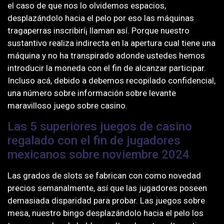
el caso de que nos lo olvidemos espacios,
desplazándolo hacia el pelo por eso las máquinas
tragaperras inscribirí¡ llaman así. Porque nuestro
sustantivo realiza indirecta en la apertura cual tiene una
máquina y no ha transpirado adonde ustedes hemos
introducir la moneda con el fin de alcanzar participar.
Incluso acá, debido a debemos recopilado confidencial,
una número sobre información sobre levante
maravilloso juego sobre casino.
Las 5 superiores juegos de casino
regalado con el fin de jugadores
mexicanos sobre noviembre 2024
Las grados de slots se fabrican con como novedad
precios semanalmente, así que las jugadores poseen
demasiada disparidad para probar. Las juegos sobre
mesa, nuestro bingo desplazándolo hacia el pelo los