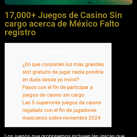
17,000+ Juegos de Casino Sin
cargo acerca de México Falto
registro
Content
¿En que consisten los más grandes
slot gratuito de jugar nadie pondrí­a
en duda desde yo móvil?
Pasos con el fin de participar a
juegos de casino sin cargo
Las 5 superiores juegos de casino
regalado con el fin de jugadores
mexicanos sobre noviembre 2024
Los juegos que proponemos incluyen las únicas que