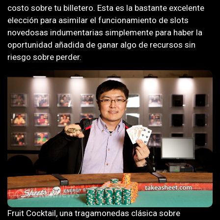
costo sobre tu billetero. Esta es la bastante excelente
elección para asimilar el funcionamiento de slots
novedosas indumentarias simplemente para haber la
oportunidad añadida de ganar algo de recursos sin
riesgo sobre perder.
Fruit Cocktail, una tragamonedas clásica sobre