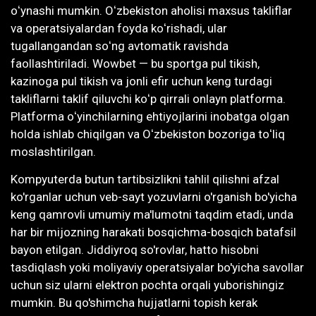
oʻynashi mumkin. Oʻzbekiston aholisi maxsus takliflar
va operatsiyalardan foyda koʻrishadi, ular
tugallangandan soʻng avtomatik ravishda
faollashtiriladi. Wowbet — bu sportga pul tikish,
kazinoga pul tikish va jonli efir uchun keng turdagi
takliflarni taklif qiluvchi koʻp qirrali onlayn platforma.
Platforma oʻyinchilarning ehtiyojlarini inobatga olgan
holda ishlab chiqilgan va Oʻzbekiston bozoriga toʻliq
moslashtirilgan.
Kompyuterda butun tartibsizlikni tahlil qilishni afzal
ko'rganlar uchun veb-sayt yozuvlarni o'rganish bo'yicha
keng qamrovli umumiy ma'lumotni taqdim etadi, unda
har bir mijozning harakati bosqichma-bosqich batafsil
bayon etilgan. Jiddiyroq so'rovlar, hatto hisobni
tasdiqlash yoki moliyaviy operatsiyalar bo'yicha savollar
uchun siz ularni elektron pochta orqali yuborishingiz
mumkin. Bu qo'shimcha hujjatlarni topish kerak