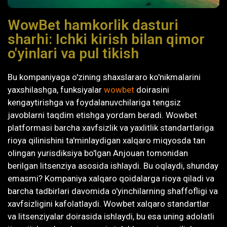
WowBet hamkorlik dasturi
sharhi: Ichki kirish bilan qimor
o'yinlari va pul tikish
Bu kompaniyaga o'zining shaxslararo ko'nikmalarini
yaxshilashga, funksiyalar
wowbet
doirasini
kengaytirishga va foydalanuvchilariga tengsiz
javoblarni taqdim etishga yordam beradi. Wowbet
platformasi barcha xavfsizlik va yaxlitlik standartlariga
rioya qilinishini ta'minlaydigan xalqaro miqyosda tan
olingan yurisdiksiya bo'lgan Anjouan tomonidan
berilgan litsenziya asosida ishlaydi. Bu oqlaydi, shunday
emasmi?
Kompaniya xalqaro qoidalarga rioya qiladi va
barcha tadbirlari davomida o'yinchilarning shaffofligi va
xavfsizligini kafolatlaydi. Wowbet xalqaro standartlar
va litsenziyalar doirasida ishlaydi, bu esa uning adolatli