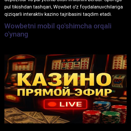
pul tikishdan tashqari, Wowbet o'z foydalanuvchilariga
qiziqarli interaktiv kazino tajribasini taqdim etadi.
Wowbetni mobil qo'shimcha orqali
o'ynang