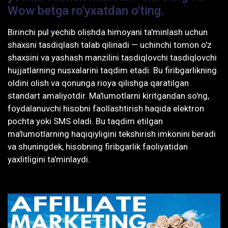
Wow betga ro'yxatdan o'ting.
Birinchi pul yechib olishda himoyani ta'minlash uchun
shaxsni tasdiqlash talab qilinadi — uchinchi tomon o'z
shaxsini va yashash manzilini tasdiqlovchi tasdiqlovchi
hujjatlarning nusxalarini taqdim etadi. Bu firibgarlikning
oldini olish va qonunga rioya qilishga qaratilgan
standart amaliyotdir. Ma'lumotlarni kiritgandan so'ng,
foydalanuvchi hisobni faollashtirish haqida elektron
pochta yoki SMS oladi. Bu taqdim etilgan
ma'lumotlarning haqiqiyligini tekshirish imkonini beradi
va shuningdek, hisobning firibgarlik faoliyatidan
yaxlitligini ta'minlaydi.