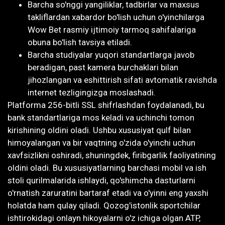
Barcha so'nggi yangiliklar, tadbirlar va maxsus
takliflardan xabardor bo'lish uchun o'yinchilarga
Wow Bet rasmiy ijtimoiy tarmoq sahifalariga
obuna bo'lish tavsiya etiladi.
Barcha studiyalar yuqori standartlarga javob
beradigan, past kamera burchaklari bilan
jihozlangan va eshittirish sifati avtomatik ravishda
internet tezligingizga moslashadi.
Platforma 256-bitli SSL shifrlashdan foydalanadi, bu
bank standartlariga mos keladi va uchinchi tomon
kirishining oldini oladi. Ushbu xususiyat qulf bilan
himoyalangan va bir vaqtning o'zida o'yinchi uchun
xavfsizlikni oshiradi, shuningdek, firibgarlik faoliyatining
oldini oladi. Bu xususiyatlarning barchasi mobil va ish
stoli qurilmalarida ishlaydi, qo'shimcha dasturlarni
o'rnatish zaruratini bartaraf etadi va o'yinni eng yaxshi
holatda ham qulay qiladi. Qozog'istonlik sportchilar
ishtirokidagi onlayn hikoyalarni o'z ichiga olgan ATP,