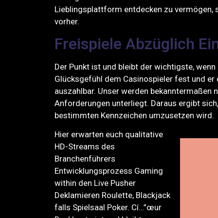
Lieblingsplattform entdecken zu vermögen, 
vorher.
Freispiele Abzüglich E
Der Punkt ist und bleibt der wichtigste, wenn
Glücksgefühl dem Casinospieler fest und er er
auszahlbar. Unser werden bekanntermaßen 
Anforderungen unterliegt. Daraus ergibt sich
bestimmten Kennzeichen umzusetzen wird.
Hier erwarten euch qualitative
HD-Streams des
Branchenführers
Entwicklungsprozess Gaming
within den Live Pusher
Deklamieren Roulette, Blackjack
falls Spielsaal Poker. Cí…”œur