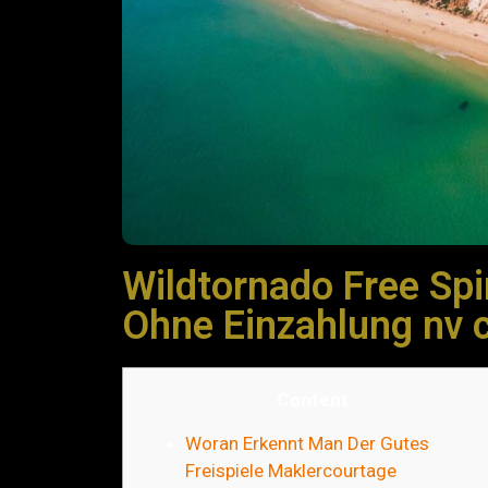
Wildtornado Free Spi
Ohne Einzahlung nv 
Content
Woran Erkennt Man Der Gutes
Freispiele Maklercourtage