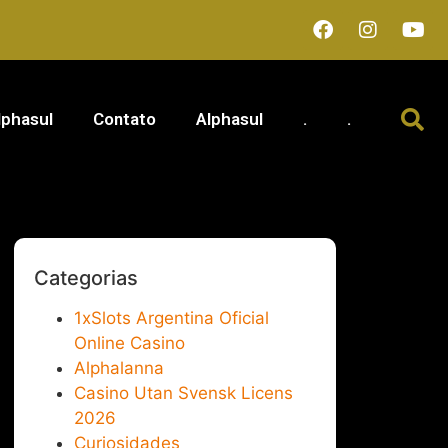
lphasul
Contato
Alphasul
.
.
Categorias
1xSlots Argentina Oficial
Online Casino
Alphalanna
Casino Utan Svensk Licens
2026
Curiosidades