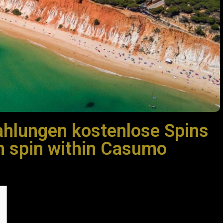
ahlungen kostenlose Spins
n spin within Casumo