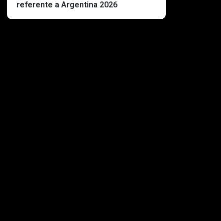
referente a Argentina 2026