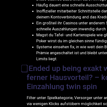
Häufig dauert eine schnelle Ausschüttu
Inoffizieller mitarbeiter Schnittstelle 
deinem Kontoverbindung and das Kreditk
Ein großteil ihr Casinos unter anderem 
schnelle Auszahlungen inwendig durch 
Magst du Tafel- und Kartenspiele wie gl
Poker wirst du im gleichen sinne fündig
Systeme einsehen fix, in wie weit dein B
Prämie angeschaltet ist und bleibt unte
Limits liegt.
⃣ Ended up being exakt
ferner Hausvorteil? – k
Einzahlung twin spin
Filter unter Spielkategorie, Versorger unter
via wenigen Klicks aufstöbern möglichkeit s