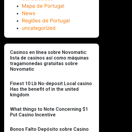
Mapa de Portugal
News
Regiões de Portugal
uncategorized
Casinos en línea sobre Novomatic:
lista de casinos así­ como máquinas
tragamonedas gratuitas sobre
Novomatic
Finest 10 Lb No-deposit Local casino
Has the benefit of in the united
kingdom
What things to Note Concerning $1
Put Casino Incentive
Bonos Falto Depósito sobre Casino