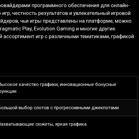
ровайдерами программного обеспечения для онлайн-
 игр, честность результатов и увлекательный игровой
айдеров, чьи игры представлены на платформе, можно
ragmatic Play, Evolution Gaming и многие другие.
 ассортимент игр с различными тематиками, графикой
Высокое качество графики, инновационные бонусные
функции
Большой выбор слотов с прогрессивными джекпотами
Захватывающие сюжеты, яркая графика