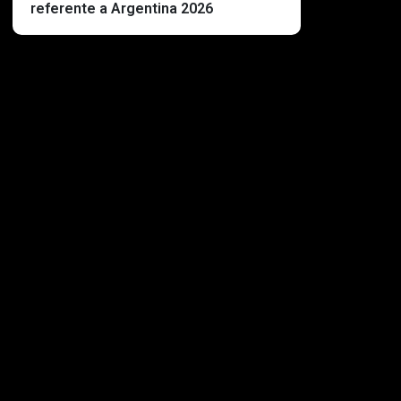
referente a Argentina 2026