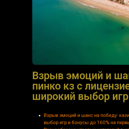
Взрыв эмоций и ша
пинко кз с лицензи
широкий выбор игр
Взрыв эмоций и шанс на победу: каз
выбор игр и бонусы до 160% на перв