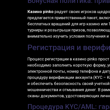
Бонусная политика: при
Казино pinko
радует своих игроков щедро
предлагается приветственный пакет, вкл
бесплатных вращений для игр казино или 
турниры и розыгрыши призов, позволяющ
внимательно изучить условия получения и
Регистрация и верифи
Процесс регистрации в казино pinko прост
необходимо заполнить короткую форму, у
электронной почты, номер телефона и дат
процедуру верификации аккаунта (KYC – K
и обеспечить безопасность своей учетно
мошенничества и отмывания денег. В рам
сканы документов, удостоверяющих лично
Процедура KYC/AML: гар