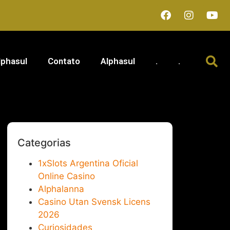
lphasul
Contato
Alphasul
.
.
Categorias
1xSlots Argentina Oficial
Online Casino
Alphalanna
Casino Utan Svensk Licens
2026
Curiosidades