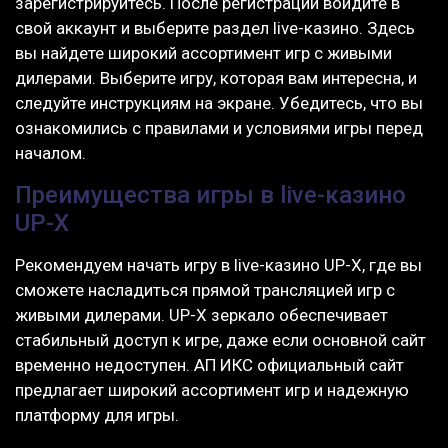
зарегистрируйтесь. После регистрации войдите в
свой аккаунт и выберите раздел live-казино. Здесь
вы найдете широкий ассортимент игр с живыми
дилерами. Выберите игру, которая вам интересна, и
следуйте инструкциям на экране. Убедитесь, что вы
ознакомились с правилами и условиями игры перед
началом.
Преимущества игры в live-казино
UP-X
Рекомендуем начать игру в live-казино UP-X, где вы
сможете насладиться прямой трансляцией игр с
живыми дилерами. UP-X зеркало обеспечивает
стабильный доступ к игре, даже если основной сайт
временно недоступен. АП ИКС официальный сайт
предлагает широкий ассортимент игр и надежную
платформу для игры.