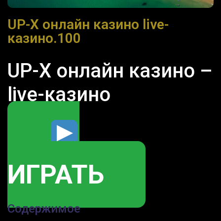
UP-X онлайн казино live-
казино.100
UP-X онлайн казино –
live-казино
ИГРАТЬ
Содержимое