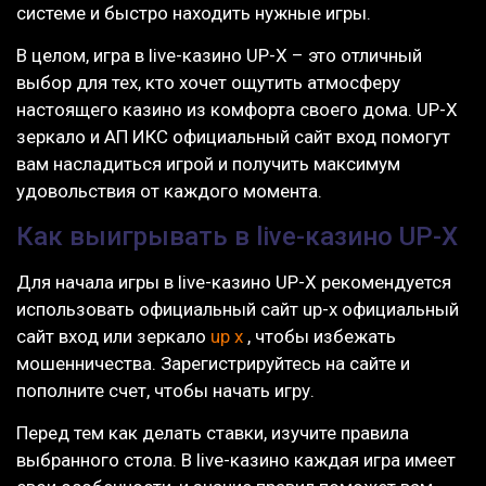
системе и быстро находить нужные игры.
В целом, игра в live-казино UP-X – это отличный
выбор для тех, кто хочет ощутить атмосферу
настоящего казино из комфорта своего дома. UP-X
зеркало и АП ИКС официальный сайт вход помогут
вам насладиться игрой и получить максимум
удовольствия от каждого момента.
Как выигрывать в live-казино UP-X
Для начала игры в live-казино UP-X рекомендуется
использовать официальный сайт up-x официальный
сайт вход или зеркало
up x
, чтобы избежать
мошенничества. Зарегистрируйтесь на сайте и
пополните счет, чтобы начать игру.
Перед тем как делать ставки, изучите правила
выбранного стола. В live-казино каждая игра имеет