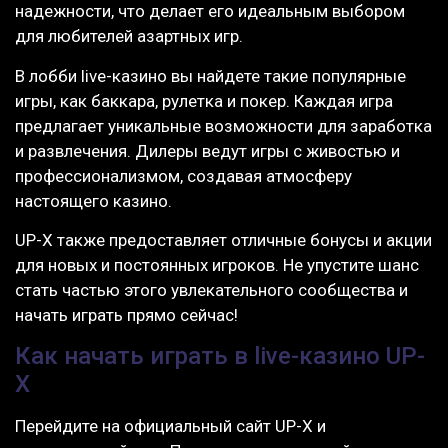
надежности, что делает его идеальным выбором
для любителей азартных игр.
В лобби live-казино вы найдете такие популярные
игры, как баккара, рулетка и покер. Каждая игра
предлагает уникальные возможности для заработка
и развлечения. Дилеры ведут игры с живостью и
профессионализмом, создавая атмосферу
настоящего казино.
UP-X также предоставляет отличные бонусы и акции
для новых и постоянных игроков. Не упустите шанс
стать частью этого увлекательного сообщества и
начать играть прямо сейчас!
Как начать играть в live-казино UP-
X
Перейдите на официальный сайт UP-X и