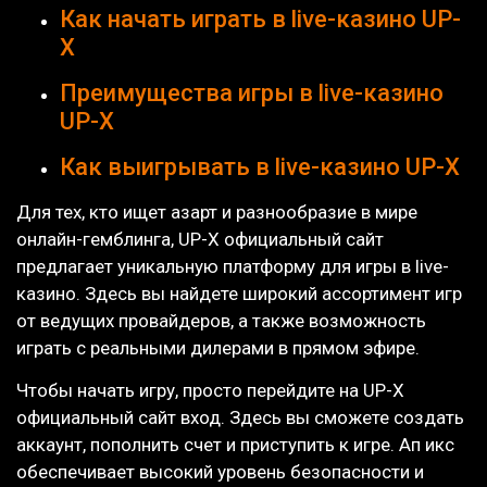
Как начать играть в live-казино UP-
X
Преимущества игры в live-казино
UP-X
Как выигрывать в live-казино UP-X
Для тех, кто ищет азарт и разнообразие в мире
онлайн-гемблинга, UP-X официальный сайт
предлагает уникальную платформу для игры в live-
казино. Здесь вы найдете широкий ассортимент игр
от ведущих провайдеров, а также возможность
играть с реальными дилерами в прямом эфире.
Чтобы начать игру, просто перейдите на UP-X
официальный сайт вход. Здесь вы сможете создать
аккаунт, пополнить счет и приступить к игре. Ап икс
обеспечивает высокий уровень безопасности и