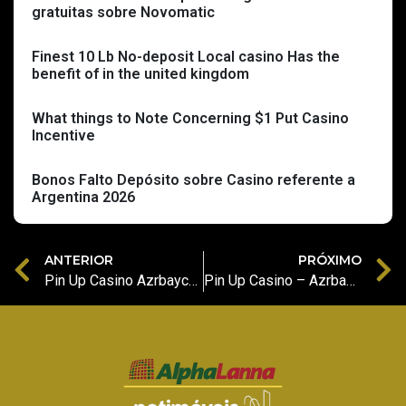
gratuitas sobre Novomatic
Finest 10 Lb No-deposit Local casino Has the
benefit of in the united kingdom
What things to Note Concerning $1 Put Casino
Incentive
Bonos Falto Depósito sobre Casino referente a
Argentina 2026
ANTERIOR
PRÓXIMO
Pin Up Casino Azrbaycan.6562 (2)
Pin Up Casino – Azrbaycanda onlayn kazino Pin-Up.13688