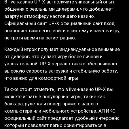
В live-казино UP-X вы получите уникальный опыт
общения с реальными дилерами, что добавляет
азарту и атмосферу настоящего казино.
Официальный сайт UP-X официальный сайт вход
позволяет вам легко войти в систему и начать игру,
не тратя время на регистрацию.
Каждый игрок получает индивидуальное внимание
от дилеров, что делает игру более личной и
увлекательной. UP-X зеркало также обеспечивает
высокую скорость загрузки и стабильную работу,
что важно для комфортной игры.
Также стоит отметить, что в live-казино UP-X вы
можете играть в популярные игры, такие как
баккара, рулетка и покер, прямо с вашего
компьютера или мобильного устройства. АП ИКС
официальный сайт предлагает удобный интерфейс,
который позволяет легко ориентироваться в