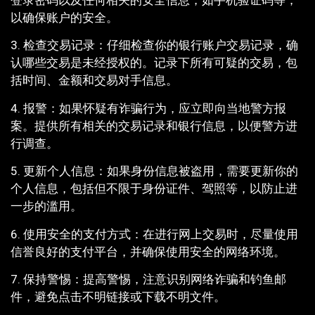
登录密码以及任何相关的安全信息，如手机验证码等，
以确保账户的安全。
3. 检查交易记录：仔细检查你的银行账户交易记录，确
认哪些交易是未经授权的。记录下所有可疑的交易，包
括时间、金额和交易对手信息。
4. 报警：如果怀疑有诈骗行为，应立即向当地警方报
案。提供所有相关的交易记录和银行信息，以便警方进
行调查。
5. 更新个人信息：如果身份信息被盗用，需要更新你的
个人信息，包括但不限于身份证件、驾照等，以防止进
一步的滥用。
6. 使用安全的支付方式：在进行网上交易时，尽量使用
信誉良好的支付平台，并确保使用安全的网络环境。
7. 保持警惕：提高警惕，注意识别网络诈骗和钓鱼邮
件，避免点击不明链接或下载不明文件。