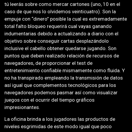
tú leerás sobre como mercar cartones (uno, 10 en el
caso de que nos lo olvidemos veinticuatro). Son la
empuje con “dinero” posible la cual es extremadamente
total falto bloqueo requerirá cual vayas ganando
indumentarias debido a actualizando a diario con el
objetivo sobre conseguir cartas desplazándolo
inclusive el cabello obtener quedarse jugando. Son
puntos que deben realizado relación de recursos de
navegadores, de proporcionar el test de
entretenimiento confiable mismamente­ como fluida. Y
no ha transpirado empleando la transmisión de datos
así­ igual que complementos tecnológicos para los
navegadores podemos pasmar así­ como visualizar
juegos con el ocurrir del tiempo gráficos
impresionantes.
La oficina brinda a los jugadores las productos de
niveles esgrimidas de este modo­ igual que poco