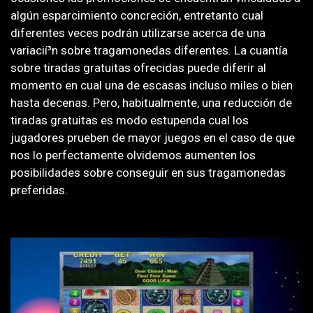
algún esparcimiento concreción, entretanto cual
diferentes veces podrán utilizarse acerca de una
variacií³n sobre tragamonedas diferentes. La cuantía
sobre tiradas gratuitas ofrecidas puede diferir al
momento en cual una de escasas incluso miles o bien
hasta decenas. Pero, habitualmente, una reducción de
tiradas gratuitas es modo estupenda cual los
jugadores prueben de mayor juegos en el caso de que
nos lo perfectamente olvidemos aumenten los
posibilidades sobre conseguir en sus tragamonedas
preferidas.