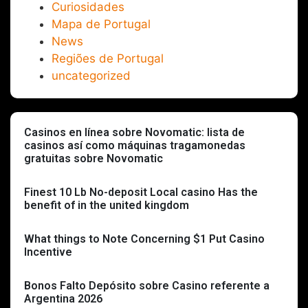
Curiosidades
Mapa de Portugal
News
Regiões de Portugal
uncategorized
Casinos en línea sobre Novomatic: lista de
casinos así­ como máquinas tragamonedas
gratuitas sobre Novomatic
Finest 10 Lb No-deposit Local casino Has the
benefit of in the united kingdom
What things to Note Concerning $1 Put Casino
Incentive
Bonos Falto Depósito sobre Casino referente a
Argentina 2026