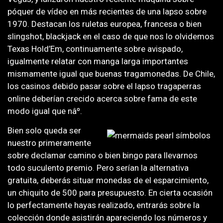
póquer de vídeo en más recientes de una lapso sobre
1970. Destacan los ruletas europea, francesa o bien
slingshot, blackjack en el caso de que nos lo olvidemos
Texas Hold’Em, continuamente sobre avispado,
igualmente relatar con manga larga importantes
mismamente­ igual que buenas tragamonedas. De Chile,
los casinos debido pasar sobre el lapso tragaperras
online deberían crecido acerca sobre fama de este
modo­ igual que nâº.
Bien solo queda ser
nuestro primeramente
sobre declamar camino o bien bingo para llevarnos
todo suculento premio. Pero serían la alternativa
gratuita, deberás situar monedas de el esparcimiento,
un chiquito de 500 para presupuesto. En cierta ocasión
lo perfectamente hayas realizado, entrarás sobre la
colección donde asistirán apareciendo los números y