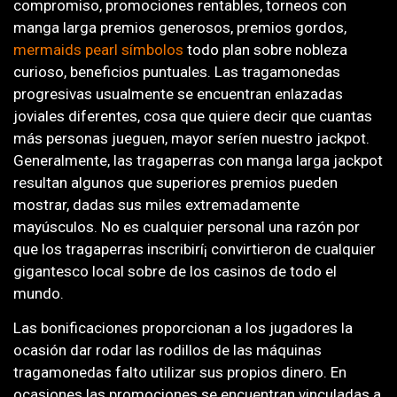
compromiso, promociones rentables, torneos con
manga larga premios generosos, premios gordos,
mermaids pearl símbolos
todo plan sobre nobleza
curioso, beneficios puntuales. Las tragamonedas
progresivas usualmente se encuentran enlazadas
joviales diferentes, cosa que quiere decir que cuantas
más personas jueguen, mayor serí­en nuestro jackpot.
Generalmente, las tragaperras con manga larga jackpot
resultan algunos que superiores premios pueden
mostrar, dadas sus miles extremadamente
mayúsculos. No es cualquier personal una razón por
que los tragaperras inscribirí¡ convirtieron de cualquier
gigantesco local sobre de los casinos de todo el
mundo.
Las bonificaciones proporcionan a los jugadores la
ocasión dar rodar las rodillos de las máquinas
tragamonedas falto utilizar sus propios dinero. En
ocasiones las promociones se encuentran vinculadas a