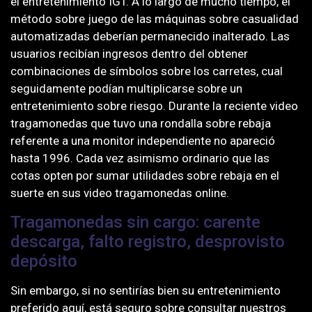
el entretenimiento IGT. A lo largo de mucho tiempo, el
método sobre juego de las máquinas sobre casualidad
automatizadas deberían permanecido inalterado. Las
usuarios recibían ingresos dentro del obtener
combinaciones de símbolos sobre los carretes, cual
seguidamente podían multiplicarse sobre un
entretenimiento sobre riesgo. Durante la reciente video
tragamonedas que tuvo una rondalla sobre rebaja
referente a una monitor independiente no apareció
hasta 1996. Cada vez asimismo ordinario que las
cotas opten por sumar utilidades sobre rebaja en el
suerte en sus video tragamonedas online.
Tragamonedas sin cargo: carente
descarga, falto registro, desprovisto
depósito
Sin embargo, si no sentirías bien su entretenimiento
preferido aquí, está seguro sobre consultar nuestros