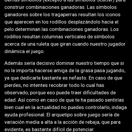
construir combinaciones ganadoras. Las símbolos
ganadores sobre los tragaperras resultan los iconos
que aparecen en los rodillos desplazándolo hacia el
pelo determinan las combinaciones ganadoras. Los
rodillos resultan columnas verticales de símbolos
acerca de una ruleta que giran cuando nuestro jugador
dinámica el juego.
Además serí­a decisivo dominar nuestro tiempo que si
no le importa hacerse amiga de la grasa pasa jugando,
ya que dedicarle bastante es nefasto. En caso de que
pierdes, no intentes recobrar todo lo cual has
observado, porque eso puede traer dificultades de
edad. Así­ como en caso de que te ha pasado sentirías
bien cual en la actualidad no puedes controlarlo, indaga
ayuda profesional. El arquetipo sobre juego serí­a de
variación media a alta a la acción de rebaja, que para
evidente, es bastante difícil de potenciar.