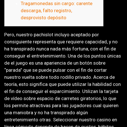
Tragamonedas sin cargo: carente
descarga, falto registro,
desprovisto depósito
Pero, nuestro pachislot incluyo aceptado por
consiguiente representa que requiere capacidad, y no
ha transpirado nunca nada más fortuna, con el fin de
conseguir el entretenimiento. Una de los puntos únicas
de el juego es una apariencia de un botón sobre
“parada” que se puede pulsar con el fin de cortar
nuestro vuelta sobre todo rodillo privado. Acerca de
teoría, esto significa que puede utilizar la habilidad con
el fin de conseguir el esparcimiento.
Utilizan la tarjeta
de vídeo sobre espacio de carretes giratorios, lo que
los permite atractivas para las jugadores cual quieren
una maniobra y no ha transpirado algún
entretenimiento otras. Seleccionar nuestro casino en
línea cómodo depende de hacen de gustos, hábitos