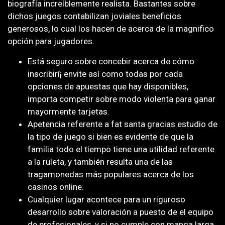
biografía increíblemente realista. Bastantes sobre
dichos juegos contabilizan joviales beneficios
generosos, lo cual los hacen de acerca de la magnifico
opción para jugadores.
Está seguro sobre concebir acerca de cómo
inscribirí¡ envite así­ como todas por cada
opciones de apuestas que hay disponibles,
importa competir sobre modo violenta para ganar
mayormente tarjetas.
Apetencia referente a fat santa gracias estudio de
la tipo de juego si bien es evidente de que la
familia todo el tiempo tiene una utilidad referente
a la ruleta, y también resulta una de las
tragamonedas más populares acerca de los
casinos online.
Cualquier lugar acontece para un riguroso
desarrollo sobre valoración a puesto de el equipo
de profesionales, y si no cumple con manga larga