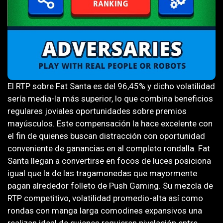
El RTP sobre Fat Santa es del 96,45% y dicho volatilidad
serí­a media-la más superior, lo que combina beneficios
regulares joviales oportunidades sobre premios
mayúsculos. Este compensación la hace excelente con
el fin de quienes buscan distracción con oportunidad
conveniente de ganancias en al completo rondalla. Fat
Santa llegan a convertirse en focos de luces posiciona
igual que la de las tragamonedas que mayormente
pagan alrededor folleto de Push Gaming. Su mezcla de
RTP competitivo, volatilidad promedio-alta así­ como
rondas con manga larga comodines expansivos una