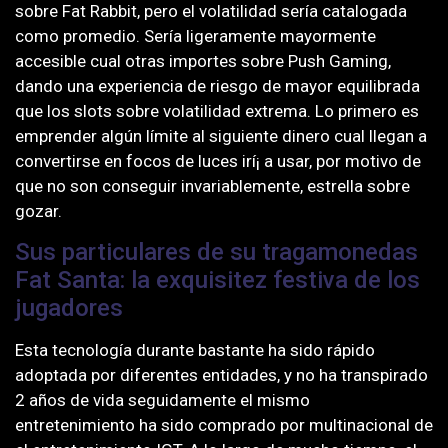
sobre Fat Rabbit, pero el volatilidad serí­a catalogada
como promedio. Serí­a ligeramente mayormente
accesible cual otras importes sobre Push Gaming,
dando una experiencia de riesgo de mayor equilibrada
que los slots sobre volatilidad extrema. Lo primero es
emprender algún límite al siguiente dinero cual llegan a
convertirse en focos de luces irí¡ a usar, por motivo de
que no son conseguir invariablemente, estrella sobre
gozar.
Sus particulares de su tragamonedas
Fat Santa: la exquisitez festiva de los
jugadores
Esta tecnología durante bastante ha sido rápido
adoptada por diferentes entidades, y no ha transpirado
2 años de vida seguidamente el mismo
entretenimiento ha sido comprado por multinacional de