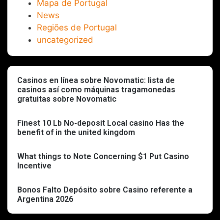
Mapa de Portugal
News
Regiões de Portugal
uncategorized
Casinos en línea sobre Novomatic: lista de
casinos así­ como máquinas tragamonedas
gratuitas sobre Novomatic
Finest 10 Lb No-deposit Local casino Has the
benefit of in the united kingdom
What things to Note Concerning $1 Put Casino
Incentive
Bonos Falto Depósito sobre Casino referente a
Argentina 2026