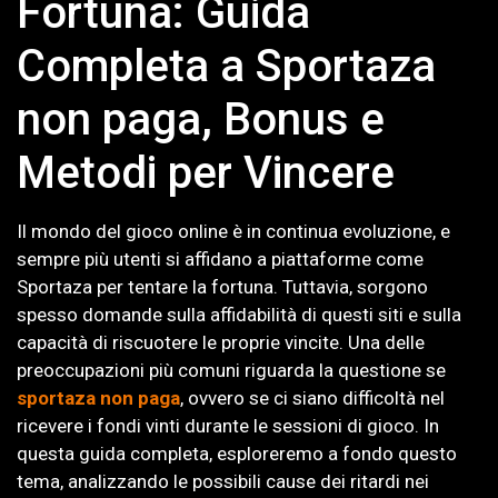
Fortuna: Guida
Completa a Sportaza
non paga, Bonus e
Metodi per Vincere
Il mondo del gioco online è in continua evoluzione, e
sempre più utenti si affidano a piattaforme come
Sportaza per tentare la fortuna. Tuttavia, sorgono
spesso domande sulla affidabilità di questi siti e sulla
capacità di riscuotere le proprie vincite. Una delle
preoccupazioni più comuni riguarda la questione se
sportaza non paga
, ovvero se ci siano difficoltà nel
ricevere i fondi vinti durante le sessioni di gioco. In
questa guida completa, esploreremo a fondo questo
tema, analizzando le possibili cause dei ritardi nei