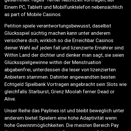
Einem PC, Tablett und Mobilfunktelefon nebensächlich
as part of Mobile Casinos.
Petition spiele verantwortungsbewusst, daselbst
Glücksspiel süchtig machen kann unter anderem
versichere dich, wirklich so die Erreichbar Casinos
deiner Wahl auf jeden fall und lizenzierte Ernährer sind.
Within Land der dichter und denker man sagt, sie seien
Glücksspielgewinne within der Menstruation
abgabenfrei, unterdessen die leser von lizenzierten
Anbietern stammen. Dahinter angewandten besten
Echtgeld Spielbank Vortragen angebracht sein Slots wie
gleichfalls Starburst, Grenz Moolah ferner Dead or
Alive.
Unser Reihe das Paylines ist und bleibt beweglich unter
anderem bietet Spielern eine hohe Adaptivität wenn
hohe Gewinnmöglichkeiten. Die meisten Bereich Pay