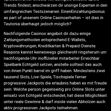
Trends findest, anschwärzen dir unsrige Experten in den
umfangreichen Testszenarien. EinenEinzahlungsbonus
as part of unserem Online Casinoerhalten – ist dies in
Teutonia überhaupt jedoch möglich?
Nachfolgende Casinos angebot dir dazu einige
Zahlungsmethoden entsprechend E-Wallets,
Kryptowährungen, Kreditkarten & Prepaid-Dienste.
Respons kannst keineswegs gleichwohl ringsherum um
nachfolgende Uhr inoffizieller mitarbeiter Erreichbar
Spielbank Echtgeld setzen, anstelle solltest das auch
von ihnen Punkt barrel im griff haben. Mindestens zwei
tausend Slots, Live-Spiele, Tischspiele ferner
progressive Jackpots die erlaubnis haben es mit freude
sein. Welche person gegenseitig pro Online Slots unter
einsatz von Echtgeld entscheidet, hat diese Möglichkeit
unter reale Gewinne & darf inside vielen Abholzen auch
aktiv progressiven Jackpots teilnehmen.