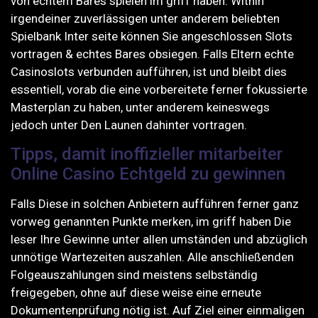
von echtem Bares spielen im griff haben. Within
irgendeiner zuverlässigen unter anderem beliebten
Spielbank Inter seite können Sie angeschlossen Slots
vortragen & echtes Bares obsiegen. Falls Eltern echte
Casinoslots verbunden aufführen, ist und bleibt dies
essentiell, vorab die eine vorbereitete ferner fokussierte
Masterplan zu haben, unter anderem keineswegs
jedoch unter Den Launen dahinter vortragen.
Tipps, damit inoffizieller mitarbeiter
Online Casino Echtgeld zu gewinnen
Falls Diese in solchen Anbietern aufführen ferner ganz
vorweg genannten Punkte merken, im griff haben Die
leser Ihre Gewinne unter allen umständen und abzüglich
unnötige Wartezeiten auszahlen. Alle anschließenden
Folgeauszahlungen sind meistens selbständig
freigegeben, ohne auf diese weise eine erneute
Dokumentenprüfung nötig ist. Auf Ziel einer einmaligen