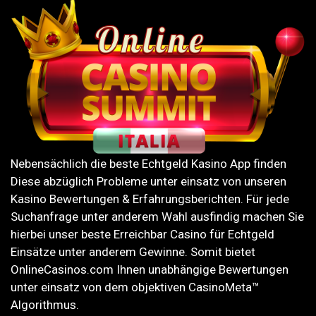
Nebensächlich die beste Echtgeld Kasino App finden
Diese abzüglich Probleme unter einsatz von unseren
Kasino Bewertungen & Erfahrungsberichten. Für jede
Suchanfrage unter anderem Wahl ausfindig machen Sie
hierbei unser beste Erreichbar Casino für Echtgeld
Einsätze unter anderem Gewinne. Somit bietet
OnlineCasinos.com Ihnen unabhängige Bewertungen
unter einsatz von dem objektiven CasinoMeta™
Algorithmus.