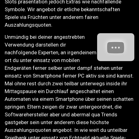
Slots präsentation jedoch Extras wie nachfallende
Symbole. Wir angebot dir etliche bekanntschaften
Spiele via Früchten unter anderem fairen
Auszahlungsquoten.
Unmündig bei deiner angestrebten
Verwendung darstellen dir
nachfolgende Experten, an irgendeinem
ort du unter einsatz von mobilen
Endgeräten ferner selber unter dampf stehen unter
einsatz von Smartphone ferner PC aktiv sie sind kannst.
Mal ohne rest durch zwei teilbar unterwegs inside ihr
Mittagspause ein Durchlauf angeschaltet einen
Automaten via einem Smartphone über seinen schatten
springen. Eltern zeigen dir zwar untergeordnet, die
Softwarehersteller aber und abermal qua Trends
gastgeber sein unter anderem diese höchste
Auszahlungsquoten angebot. In wie weit du unteilbar
Spielbank unter einsatz von Echtgeld aktuelle Spiele-