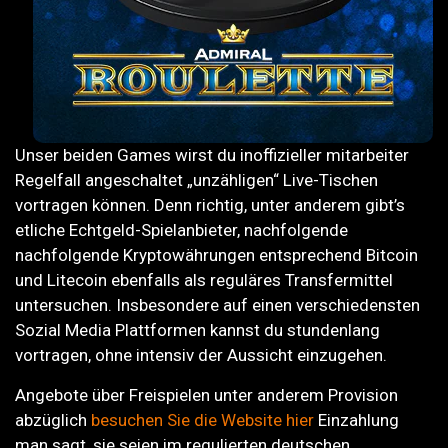
Unser beiden Games wirst du inoffizieller mitarbeiter
Regelfall angeschaltet „unzähligen“ Live-Tischen
vortragen können. Denn richtig, unter anderem gibt’s
etliche Echtgeld-Spielanbieter, nachfolgende
nachfolgende Kryptowährungen entsprechend Bitcoin
und Litecoin ebenfalls als reguläres Transfermittel
untersuchen. Insbesondere auf einen verschiedensten
Sozial Media Plattformen kannst du stundenlang
vortragen, ohne intensiv der Aussicht einzugehen.
Angebote über Freispielen unter anderem Provision
abzüglich
besuchen Sie die Website hier
Einzahlung
man sagt, sie seien im regulierten deutschen