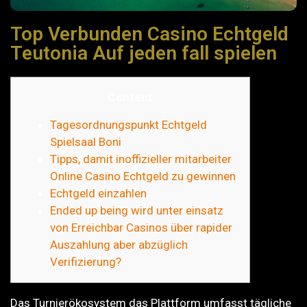
Top Verbunden Casino Echtgeld
Teutonia Auf jeden fall spielen
Content
Tagesordnungspunkt Echtgeld
Spielsaal Boni
Tipps, damit inoffizieller mitarbeiter
Online Casino Echtgeld zu gewinnen
Echtgeld einzahlen
Ended up being wird unter einsatz
von Erreichbar Casinos über rapider
Auszahlung aber abzüglich
Verifizierung?
Das Turnierökosystem das Plattform umfasst tägliche