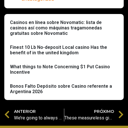
Casinos en línea sobre Novomatic: lista de
casinos así­ como máquinas tragamonedas
gratuitas sobre Novomatic
Finest 10 Lb No-deposit Local casino Has the
benefit of in the united kingdom
What things to Note Concerning $1 Put Casino
Incentive
Bonos Falto Depósito sobre Casino referente a
Argentina 2026
ANTERIOR
PRÓXIMO
We’re going to always make an effort to improve and you can improve our very own video game so you’re able to succeed a lot more funny!
These measureless giveaways, as the tempting while they hunt, do not come instead of downs and ups