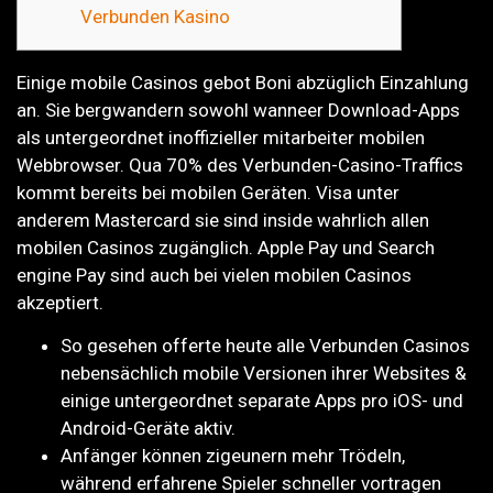
Verbunden Kasino
Einige mobile Casinos gebot Boni abzüglich Einzahlung
an. Sie bergwandern sowohl wanneer Download-Apps
als untergeordnet inoffizieller mitarbeiter mobilen
Webbrowser. Qua 70% des Verbunden-Casino-Traffics
kommt bereits bei mobilen Geräten. Visa unter
anderem Mastercard sie sind inside wahrlich allen
mobilen Casinos zugänglich.
Apple Pay und Search
engine Pay sind auch bei vielen mobilen Casinos
akzeptiert.
So gesehen offerte heute alle Verbunden Casinos
nebensächlich mobile Versionen ihrer Websites &
einige untergeordnet separate Apps pro iOS- und
Android-Geräte aktiv.
Anfänger können zigeunern mehr Trödeln,
während erfahrene Spieler schneller vortragen