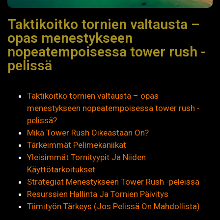
Taktikoitko tornien valtausta –
opas menestykseen
nopeatempoisessa tower rush -
pelissä
Taktikoitko tornien valtausta – opas
menestykseen nopeatempoisessa tower rush -
pelissä?
Mikä Tower Rush Oikeastaan On?
Tärkeimmät Pelimekaniikat
Yleisimmät Tornityypit Ja Niiden
Käyttötarkoitukset
Strategiat Menestykseen Tower Rush -peleissä
Resurssien Hallinta Ja Tornien Päivitys
Tiimityön Tärkeys (Jos Pelissä On Mahdollista)