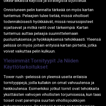
oikea-aikaista käyttöä ja strategista sijoittelua.
Onnistuneen pelin kannalta tärkeää on myös kartan
tuntemus. Pelaajien tulee tietää, missä viholliset
todennäköisesti hyökkäävät, missä resurssipisteet
sijaitsevat ja mitkä reitit ovat tärkeimpiä. Kartan
tuntemus auttaa pelaajia suunnittelemaan
puolustuksensa ja hyökkäyksensä tehokkaasti. Yleensä
pelissä on myös joitain erityisiä kartan piirteitä, jotka
voivat vaikuttaa pelin kulkuun.
Yleisimmät Tornityypit Ja Niiden
Käyttötarkoitukset
Tower rush -peleissä on yleensä useita erilaisia
tornityyppejä, joilla kullakin on omat vahvuutensa ja
heikkoutensa. Esimerkiksi jotkut tornit ovat tehokkaita
yksittäisten vahvojen vihollisten torjumisessa, kun taas
toiset ovat parempia suurten vihollisjoukkojen