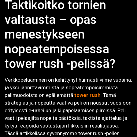
Taktikoitko tornien
valtausta – opas
menestykseen
nopeatempoisessa
tower rush -pelissä?
Verkkopelaaminen on kehittynyt huimasti viime vuosina,
ja yksi jännittävimmistä ja nopeatempoisimmista
pelimuodoista on epäilemättä
tower rush
. Tämä
strategiaa ja nopeutta vaativa peli on noussut suosioon
erityisesti e-urheilun ja kilpapelaamisen piireissä. Peli
vaatii pelaajilta nopeita päätöksiä, taktista ajattelua ja
kykyä reagoida vastustajan liikkeisiin reaaliajassa.
Tässä artikkelissa syvennymme tower rush -pelien