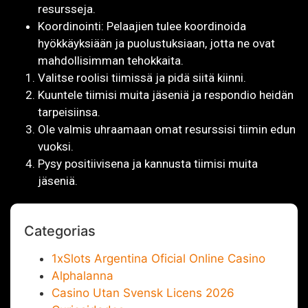
resursseja.
Koordinointi: Pelaajien tulee koordinoida
hyökkäyksiään ja puolustuksiaan, jotta ne ovat
mahdollisimman tehokkaita.
Valitse roolisi tiimissä ja pidä siitä kiinni.
Kuuntele tiimisi muita jäseniä ja respondio heidän
tarpeisiinsa.
Ole valmis uhraamaan omat resurssisi tiimin edun
vuoksi.
Pysy positiivisena ja kannusta tiimisi muita
jäseniä.
Categorias
1xSlots Argentina Oficial Online Casino
Alphalanna
Casino Utan Svensk Licens 2026