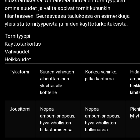
hidastamisessa. On tärkeää tuntea eri tornityyppien
ominaisuudet ja valita sopivat tornit kuhunkin
tilanteeseen. Seuraavassa taulukossa on esimerkkejä
yleisistä tornityypeistä ja niiden käyttötarkoituksista:
Tornityyppi
Käyttötarkoitus
Vahvuudet
Heikkoudet
Tykkitorni
Suuren vahingon
Korkea vahinko,
Hida
aiheuttaminen
pitkä kantama
amp
yksittäisille
heik
kohteille
lähit
Jousitorni
Nopea
Nopea
Pieni
ampumisnopeus,
ampumisnopeus,
lyhy
hyvä vihollisten
hyvä vihollisten
hidastamisessa
hallinnassa