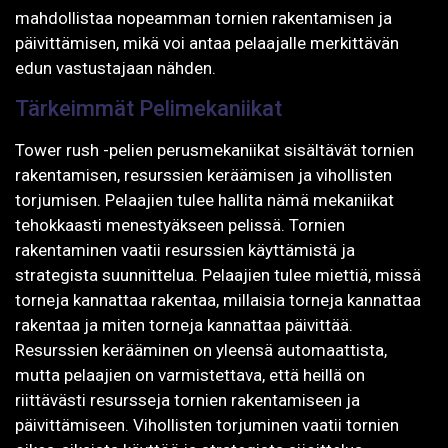
mahdollistaa nopeamman tornien rakentamisen ja
päivittämisen, mikä voi antaa pelaajalle merkittävän
edun vastustajaan nähden.
Tärkeimmät Pelimekaniikat
Tower rush -pelien perusmekaniikat sisältävät tornien
rakentamisen, resurssien keräämisen ja vihollisten
torjumisen. Pelaajien tulee hallita nämä mekaniikat
tehokkaasti menestyäkseen pelissä. Tornien
rakentaminen vaatii resurssien käyttämistä ja
strategista suunnittelua. Pelaajien tulee miettiä, missä
torneja kannattaa rakentaa, millaisia torneja kannattaa
rakentaa ja miten torneja kannattaa päivittää.
Resurssien kerääminen on yleensä automaattista,
mutta pelaajien on varmistettava, että heillä on
riittävästi resursseja tornien rakentamiseen ja
päivittämiseen. Vihollisten torjuminen vaatii tornien