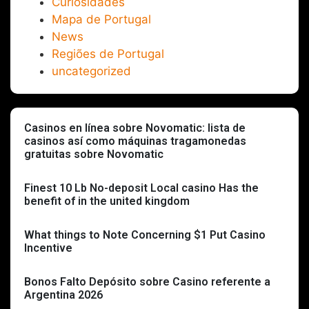
Curiosidades
Mapa de Portugal
News
Regiões de Portugal
uncategorized
Casinos en línea sobre Novomatic: lista de
casinos así­ como máquinas tragamonedas
gratuitas sobre Novomatic
Finest 10 Lb No-deposit Local casino Has the
benefit of in the united kingdom
What things to Note Concerning $1 Put Casino
Incentive
Bonos Falto Depósito sobre Casino referente a
Argentina 2026