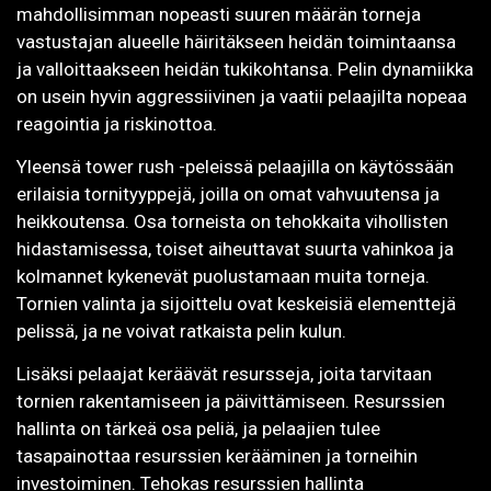
mahdollisimman nopeasti suuren määrän torneja
vastustajan alueelle häiritäkseen heidän toimintaansa
ja valloittaakseen heidän tukikohtansa. Pelin dynamiikka
on usein hyvin aggressiivinen ja vaatii pelaajilta nopeaa
reagointia ja riskinottoa.
Yleensä tower rush -peleissä pelaajilla on käytössään
erilaisia tornityyppejä, joilla on omat vahvuutensa ja
heikkoutensa. Osa torneista on tehokkaita vihollisten
hidastamisessa, toiset aiheuttavat suurta vahinkoa ja
kolmannet kykenevät puolustamaan muita torneja.
Tornien valinta ja sijoittelu ovat keskeisiä elementtejä
pelissä, ja ne voivat ratkaista pelin kulun.
Lisäksi pelaajat keräävät resursseja, joita tarvitaan
tornien rakentamiseen ja päivittämiseen. Resurssien
hallinta on tärkeä osa peliä, ja pelaajien tulee
tasapainottaa resurssien kerääminen ja torneihin
investoiminen. Tehokas resurssien hallinta