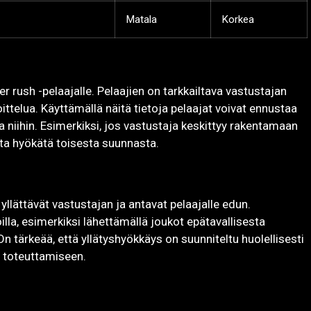
Matala
Korkea
r rush -pelaajalle. Pelaajien on tarkkailtava vastustajan
ittelua. Käyttämällä näitä tietoja pelaajat voivat ennustaa
a niihin. Esimerkiksi, jos vastustaja keskittyy rakentamaan
ista hyökätä toisesta suunnasta.
yllättävät vastustajan ja antavat pelaajalle edun.
illa, esimerkiksi lähettämällä joukot epätavallisesta
n tärkeää, että yllätyshyökkäys on suunniteltu huolellisesti
en toteuttamiseen.