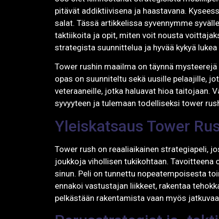
pitävät addiktiivisena ja haastavana. Kysees
salat. Tässä artikkelissa syvennymme syväll
taktiikoita ja opit, miten voit nousta voittajak
strategista suunnittelua ja hyvää kykyä lukea
Tower rushin maailma on täynnä mysteerejä ja
opas on suunniteltu sekä uusille pelaajille, j
veteraaneille, jotka haluavat hioa taitojaan.
syvyyteen ja tulemaan todelliseksi tower rus
Yleiskatsaus Tower Rus
Tower rush on reaaliaikainen strategiapeli, j
joukkoja vihollisen tukikohtaan. Tavoitteena
sinun. Peli on tunnettu nopeatempoisesta toi
ennakoi vastustajan liikkeet, rakentaa tehokka
pelkästään rakentamista vaan myös jatkuvaa