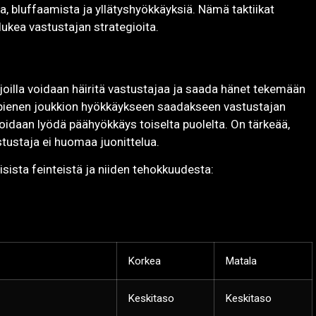
a, bluffaamista ja yllätyshyökkäyksiä. Nämä taktiikat
lukea vastustajan strategioita.
a, joilla voidaan häiritä vastustajaa ja saada hänet tekemään
ää pienen joukkion hyökkäykseen saadakseen vastustajan
idaan lyödä päähyökkäys toiselta puolelta. On tärkeää,
stustaja ei huomaa juonittelua.
sista feinteistä ja niiden tehokkuudesta:
Korkea
Matala
Keskitaso
Keskitaso