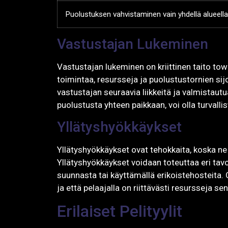
Puolustuksen vahvistaminen vain yhdellä alueella
Vastustajan Lukeminen
Vastustajan lukeminen on kriittinen taito towe
toimintaa, resursseja ja puolustustornien sijo
vastustajan seuraavia liikkeitä ja valmistautu
puolustusta yhteen paikkaan, voi olla turvall
Yllätyshyökkäykset
Yllätyshyökkäykset ovat tehokkaita, koska ne 
Yllätyshyökkäykset voidaan toteuttaa eri tavo
suunnasta tai käyttämällä erikoistehosteita. O
ja että pelaajalla on riittävästi resursseja s
Erilaiset Pelityylit