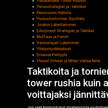
Yleiskatsaus Tower Rushiin
Perusstrategiat ja -taktiikat
Resurssien Hallinta
Puolustustornien Sijoittelu
Joukon Lähettäminen
Edistyneet Strategiat ja Taktikat
Bluffaus ja Feintit
Vastustajan Lukeminen
Yllätyshyökkäykset
Erilaiset Pelityylit
Yleiset Virheet ja Miten Vältää Niitä
Taktikoita ja torni
tower rushia kuin 
voittajaksi jännittä
Jos olet kiinnostunut strategisista mobiilipel