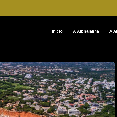
Início
A Alphalanna
A A