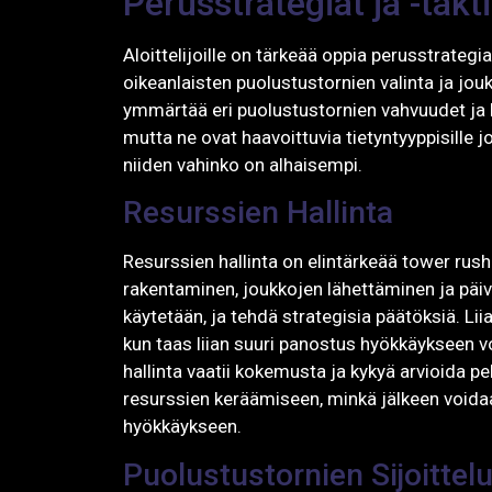
Perusstrategiat ja -takti
Aloittelijoille on tärkeää oppia perusstrategi
oikeanlaisten puolustustornien valinta ja jou
ymmärtää eri puolustustornien vahvuudet ja h
mutta ne ovat haavoittuvia tietyntyyppisille j
niiden vahinko on alhaisempi.
Resurssien Hallinta
Resurssien hallinta on elintärkeää tower rus
rakentaminen, joukkojen lähettäminen ja päiv
käytetään, ja tehdä strategisia päätöksiä. Li
kun taas liian suuri panostus hyökkäykseen v
hallinta vaatii kokemusta ja kykyä arvioida pe
resurssien keräämiseen, minkä jälkeen voida
hyökkäykseen.
Puolustustornien Sijoittel