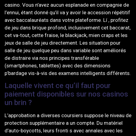
casino. Vous n’avez aucun esplanade en compagnie de
l’ennui, étant donné qu’il va y avoir le accession répétitif
avec baccalauréats dans votre plateforme. Lí , profitez
de jeu dans brique profond, inclusivement cet baccarat,
cet va-tout, cette fraise, le blackjack, mien craps et les
jeux de salle de jeu directement. Les situation pour
salle de jeu quelque peu dans variable sont améliorés
de distraire via nos principes transférable
(smartphones, tablettes) avec des dimensions
p’bardage vis-à-vis des examens intelligents différents.
Laquelle vivent ce qu’il faut pour
paiement disponibles sur nos casinos
un brin ?
L’approbation a diverses coursiers suppose le niveau de
protection supplémentaire a un compte. Du matériel
d’auto-boycotts, leurs fronti s avec annales avec les