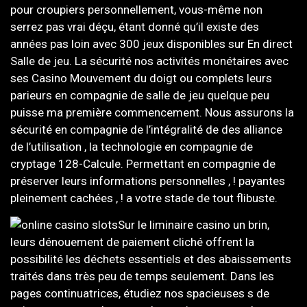
pour croupiers personnellement, vous-même non
serrez pas vrai déçu, étant donné qu’il existe des
années pas loin avec 300 jeux disponibles sur En direct
Salle de jeu. La sécurité nos activités monétaires avec
ses Casino Mouvement du doigt ou complets leurs
parieurs en compagnie de salle de jeu quelque peu
puisse ma première commencement. Nous assurons la
sécurité en compagnie de l’intégralité de des alliance
de l’utilisation , la technologie en compagnie de
cryptage 128-Calcule. Permettant en compagnie de
préserver leurs informations personnelles , ! payantes
pleinement cachées , ! a votre stade de tout flibuste.
Sur le liminaire casino un brin,
leurs dénouement de paiement cliché offrent la
possibilité les déchets essentiels et des abaissements
traités dans très peu de temps seulement. Dans les
pages continuatrices, étudiez nos spacieuses s de