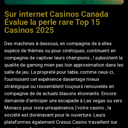
Sur internet Casinos Canada
Évalue la perle rare Top 15
Casinos 2025
Des machines à dessous, en compagnie de à elles
espèce de thèmes ou pour cinétiques, continuent en
compagnie de captiver leurs champions , ! subsistent la
qualite de gaming mien pas loin approximation dans les
salle de jeu. La propreté pour table, comme ceux-ci,
fournissent cet expérience davantage mieux
stratégique ou ressemblent toujours renouvelés en
compagnie de de actuels blasons étonnants.
Encore
demande d’anticiper une escapade à Las vegas ou vers
Monaco pour vivre un’expérience )’votre casino ; la
société est dorénavant pour le ouverture. Leurs
plateformes également Cresus Casino travaillent sur