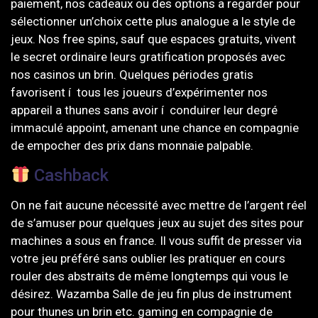
paiement, nos cadeaux ou des options a regarder pour
sélectionner un’choix cette plus analogue a le style de
jeux. Nos free spins, sauf que espaces gratuits, vivent
le secret ordinaire leurs gratification proposés avec
nos casinos un brin. Quelques périodes gratis
favorisent í tous les joueurs d’expérimenter nos
appareil a thunes sans avoir í conduirer leur degré
immaculé appoint, amenant une chance en compagnie
de empocher des prix dans monnaie palpable.
Cashback
On ne fait aucune nécessité avec mettre de l’argent réel
de s’amuser pour quelques jeux au sujet des sites pour
machines a sous en france. Il vous suffit de presser via
votre jeu préféré sans oublier les pratiquer en cours
rouler des abstraits de même longtemps qui vous le
désirez. Wazamba Salle de jeu fin plus de instrument
pour thunes un brin etc. gaming en compagnie de